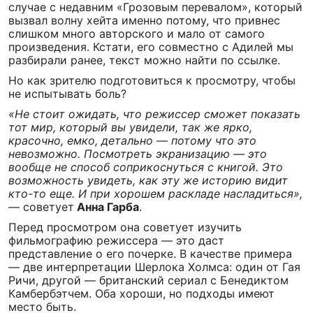
случае с недавним «Грозовым перевалом», который
вызвал волну хейта именно потому, что привнес
слишком много авторского и мало от самого
произведения. Кстати, его совместно с Адилей мы
разбирали ранее, текст можно найти по ссылке.
Но как зрителю подготовиться к просмотру, чтобы
не испытывать боль?
«Не стоит ожидать, что режиссер сможет показать
тот мир, который вы увидели, так же ярко,
красочно, емко, детально — потому что это
невозможно. Посмотреть экранизацию — это
вообще не способ соприкоснуться с книгой. Это
возможность увидеть, как эту же историю видит
кто-то еще. И при хорошем раскладе насладиться»,
— советует
Анна Гарба
.
Перед просмотром она советует изучить
фильмографию режиссера — это даст
представление о его почерке. В качестве примера
— две интерпретации Шерлока Холмса: один от Гая
Ричи, другой — британский сериал с Бенедиктом
Камбербэтчем. Оба хороши, но подходы имеют
место быть.