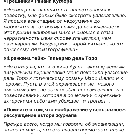
«Грешники» Райана Куглера
«Несмотря на нарочитость повествования и
повестку, мне фильм было смотреть увлекательно.
Я прошла все стадии: от недоумения до
любопытства, от возмущения до вовлеченности.
Этот дикий жанровый микс и бьющая в глаза
нарративность меня скорее впечатлили, чем
разочаровали. Безудержно, порой китчево, но это
по-своему кинематографично».
«Франкенштейн» Гильермо дель Торо
«Не ожидала, что это кино будет таким красивым
визуальным пиршеством! Меня покорило уважение
дель Торо к готическому роману Мэри Шелли и к
героям. Пусть в этой экранизации нет нового
высказывания, но есть особая пронзительность в
повествовании, которая в сочетании с крепкими
актерскими работами убеждает и трогает».
«Помните о том, что воображение у всех разное»:
рассуждение автора журнала
Прежде всего, когда мы говорим об экранизации,
важно помнить, что это способ посмотреть иначе