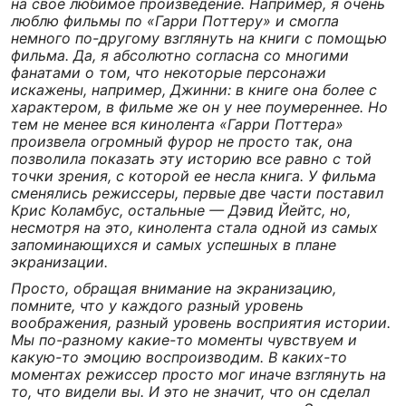
на свое любимое произведение. Например, я очень
люблю фильмы по «Гарри Поттеру» и смогла
немного по-другому взглянуть на книги с помощью
фильма. Да, я абсолютно согласна со многими
фанатами о том, что некоторые персонажи
искажены, например, Джинни: в книге она более с
характером, в фильме же он у нее поумереннее. Но
тем не менее вся кинолента «Гарри Поттера»
произвела огромный фурор не просто так, она
позволила показать эту историю все равно с той
точки зрения, с которой ее несла книга. У фильма
сменялись режиссеры, первые две части поставил
Крис Коламбус, остальные — Дэвид Йейтс, но,
несмотря на это, кинолента стала одной из самых
запоминающихся и самых успешных в плане
экранизации.
Просто, обращая внимание на экранизацию,
помните, что у каждого разный уровень
воображения, разный уровень восприятия истории.
Мы по-разному какие-то моменты чувствуем и
какую-то эмоцию воспроизводим. В каких-то
моментах режиссер просто мог иначе взглянуть на
то, что видели вы. И это не значит, что он сделал