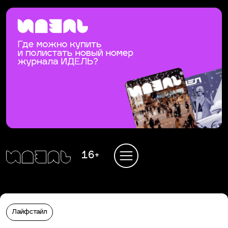
16+
Лайфстайл