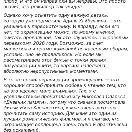
плохо, и что он неправ или вы неправы. Это просто
значит, что режиссер так увидел.
Однако хочу отметить одну важную деталь,
которую уже подметила Адиля Хайбуллина — это
уважение к первоисточнику. И вправду, если его
нет, то экранизацию можно, по моему мнению,
считать провальной. Так это случилось с «Грозовым
перевалом» 2026 года. Возможно, за счет
маркетинга и промо-кампаний по кассовым сборам,
условно, оно не провалилось. Но если мы
рассматриваем этот фильм с точки зрения
визуализации книги, то картина наполнена
абсолютно недопустимыми моментами.
В то же время экранизация произведения — это
хороший способ привить любовь к чтению тем, кто
на это уделяет мало внимания. Так, я с
удовольствием прочитала книгу Николаса Спаркса
«Дневник памяти», потому что сначала посмотрела
фильм Ника Кассаветиса, и мне очень захотела
прочитать саму историю. Для меня это один из
лучших романтических фильмов, и я считаю, что
экранизация воплощена очень тонко и практически
без искажений.