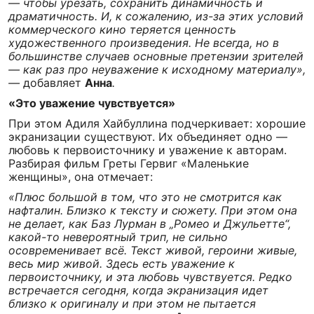
— чтобы урезать, сохранить динамичность и
драматичность. И, к сожалению, из-за этих условий
коммерческого кино теряется ценность
художественного произведения. Не всегда, но в
большинстве случаев основные претензии зрителей
— как раз про неуважение к исходному материалу»,
—
добавляет
Анна
.
«Это уважение чувствуется»
При этом Адиля Хайбуллина подчеркивает: хорошие
экранизации существуют. Их объединяет одно —
любовь к первоисточнику и уважение к авторам.
Разбирая фильм Греты Гервиг «Маленькие
женщины», она отмечает:
«Плюс большой в том, что это не смотрится как
нафталин. Близко к тексту и сюжету. При этом она
не делает, как Баз Лурман в „Ромео и Джульетте“,
какой-то невероятный трип, не сильно
осовременивает всё. Текст живой, героини живые,
весь мир живой. Здесь есть уважение к
первоисточнику, и эта любовь чувствуется. Редко
встречается сегодня, когда экранизация идет
близко к оригиналу и при этом не пытается