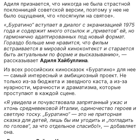
Адиля признается, что никогда не была страстной
поклонницей советской версии, поэтому у нее не
было ощущения, что «посягнули на святое».
«„Буратино“ вступает в диалог с экранизацией 1975
года и содержит много отсылок и „приветов“ ей, но
гармонично адаптированных под новый формат.
Гораздо больше мне нравится, что фильм
встраивается в мировой киноконтекст и старается
быть актуальным по форме и высказыванию», —
рассказывает
Адиля Хайбуллина
.
Из всех российских киносказок «Буратино» для нее
— самый интересный и амбициозный проект. Не
только из-за бюджета и звездного каста, а из-за
нуарности, мрачности и драматизма, которые
проступают в каждой сцене.
«Я увидела и почувствовала запрятанный ужас и
хтонь средневековой Италии, одиночество героев и
светлую тоску. „Буратино“ — это не приторная
сказка для детей, лишь бы им угодить и „погладить
по голове“, за что отдельное спасибо!», —
добавляет
она.