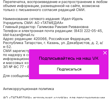
Перепечатка, воспроизведение и распространение в любом
объеме информации, размещенной на сайте, возможна
только с письменного согласия редакций СМИ.
Наименование сетевого издания: Идел-Идель
Учредитель СМИ: АО «ТАТМЕДИА»
Главный редактор: Галимова Рамзия Ризвановна
Телефон и электронная почта редакции: (843) 222-05-45,
idel-kazan@mail.ru
Адрес редакции: 420066, Российская Федерация,
Республика Татарстан, г. Казань, ул. Декабристов, д. 2, а/
я-52.
СМИ зарегистрировано Федеральной службой
по надзору в сфере связи,
информационных технологий
Подписывайтесь на наш VK
и массовых коммуникаций (Роскомнадзор)
ЭЛ № ФС 77 - 89431 от 14.05.2025
Подписаться
Для сообщений о фактах коррупции: idel-kazan@mail.ru
Антикоррупционная политика
АО «ТАТМЕДИА» использует «cookie»
для персонализации
сервисов и удобства пользователей сайтом. Использование
«cookie» можно отменить в настройках браузера.
Политика конфиденциальности