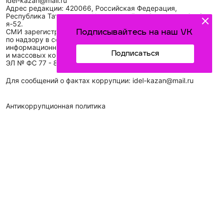
idel-kazan@mail.ru
Адрес редакции: 420066, Российская Федерация,
Республика Татарстан, г. Казань, ул. Декабристов, д. 2, а/
я-52.
СМИ зарегистрировано Федеральной службой
Подписывайтесь на наш VK
по надзору в сфере связи,
информационных технологий
Подписаться
и массовых коммуникаций (Роскомнадзор)
ЭЛ № ФС 77 - 89431 от 14.05.2025
Для сообщений о фактах коррупции: idel-kazan@mail.ru
Антикоррупционная политика
АО «ТАТМЕДИА» использует «cookie»
для персонализации
сервисов и удобства пользователей сайтом. Использование
«cookie» можно отменить в настройках браузера.
Политика конфиденциальности
Телефон АО «ТАТМЕДИА»:
(843) 222 09 84
16+