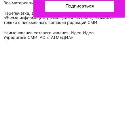
Все материалы, размещенные на сайте, защищены законом.
Подписаться
Перепечатка, воспроизведение и распространение в любом
объеме информации, размещенной на сайте, возможна
только с письменного согласия редакций СМИ.
Наименование сетевого издания: Идел-Идель
Учредитель СМИ: АО «ТАТМЕДИА»
Главный редактор: Галимова Рамзия Ризвановна
Телефон и электронная почта редакции: (843) 222-05-45,
idel-kazan@mail.ru
Адрес редакции: 420066, Российская Федерация,
Республика Татарстан, г. Казань, ул. Декабристов, д. 2, а/
я-52.
СМИ зарегистрировано Федеральной службой
по надзору в сфере связи,
информационных технологий
и массовых коммуникаций (Роскомнадзор)
ЭЛ № ФС 77 - 89431 от 14.05.2025
Для сообщений о фактах коррупции: idel-kazan@mail.ru
Антикоррупционная политика
АО «ТАТМЕДИА» использует «cookie»
для персонализации
сервисов и удобства пользователей сайтом. Использование