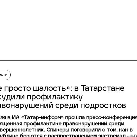
ости
е просто шалость»: в Татарстане
судили профилактику
авонарушений среди подростков
ля в ИА «Татар-информ» прошла пресс-конференция
ященная профилактике правонарушений среди
вершеннолетних. Спикеры поговорили о том, как в
ублике борются с распространением экстремальны