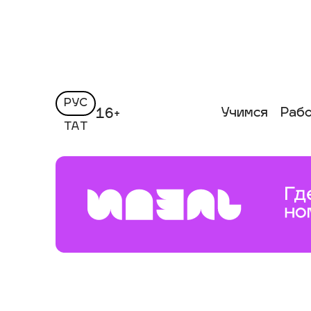
РУС
Учимся
Раб
16+
ТАТ