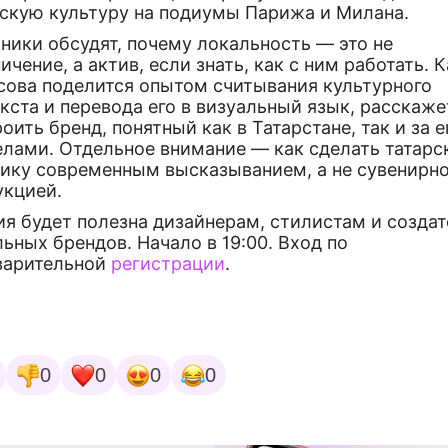
рскую культуру на подиумы Парижа и Милана.
ники обсудят, почему локальность — это не
ичение, а актив, если знать, как с ним работать. 
сова поделится опытом считывания культурного
кста и перевода его в визуальный язык, расскажет
оить бренд, понятный как в Татарстане, так и за е
елами. Отдельное внимание — как сделать татар
тику современным высказыванием, а не сувенирн
укцией.
ия будет полезна дизайнерам, стилистам и созда
ьных брендов. Начало в 19:00. Вход по
варительной
регистрации
.
0
0
0
0