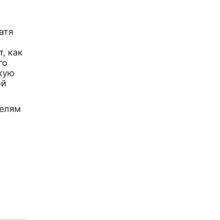
Катя
, как
го
скую
ой
телям