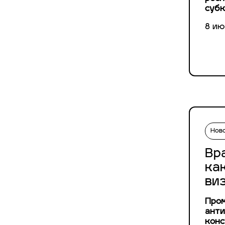
субк
8 ию
Нов
Вр
ка
ви
Пром
анти
конс