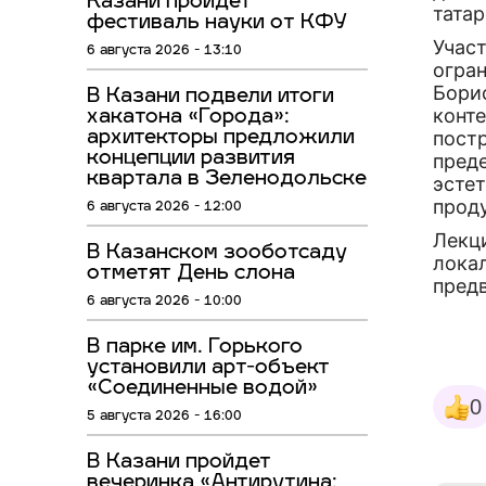
Казани пройдёт
тата
фестиваль науки от КФУ
Участ
6 августа 2026 - 13:10
огран
Бори
В Казани подвели итоги
конте
хакатона «Города»:
постр
архитекторы предложили
концепции развития
пред
квартала в Зеленодольске
эсте
прод
6 августа 2026 - 12:00
Лекц
В Казанском зооботсаду
локал
отметят День слона
пред
6 августа 2026 - 10:00
В парке им. Горького
установили арт-объект
«Соединенные водой»
0
5 августа 2026 - 16:00
В Казани пройдет
вечеринка «Антирутина: