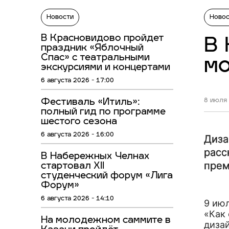
Новости
Ново
В Красновидово пройдет
В 
праздник «Яблочный
Спас» с театральными
м
экскурсиями и концертами
6 августа 2026 - 17:00
Фестиваль «Итиль»:
8 июля 
полный гид по программе
шестого сезона
6 августа 2026 - 16:00
Диза
расс
В Набережных Челнах
прем
стартовал XII
студенческий форум «Лига
Форум»
6 августа 2026 - 14:10
9 июл
«Как
На молодежном саммите в
диза