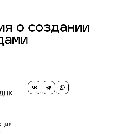
ия о создании
дами
 ДНК
кция
—