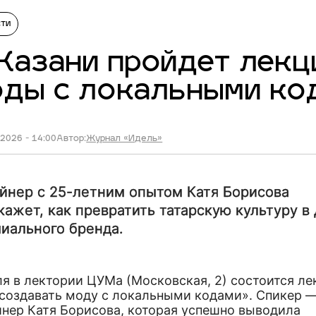
сти
Казани пройдет лекц
оды с локальными ко
2026 - 14:00
Автор:
Журнал «Идель»
йнер с 25-летним опытом Катя Борисова
кажет, как превратить татарскую культуру в
иального бренда.
я в лектории ЦУМа (Московская, 2) состоится ле
 создавать моду с локальными кодами». Спикер 
йнер Катя Борисова, которая успешно выводила