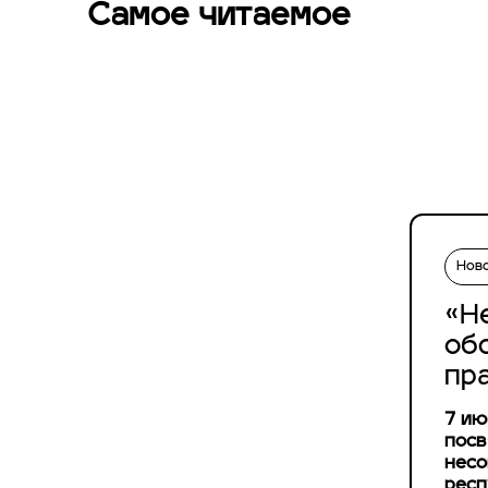
Самое читаемое
Нов
«Н
об
пр
7 ию
посв
несо
респ