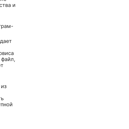
ства и
грам-
 дает
рвиса
 файл,
ет
 из
ть
упной