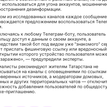
 использоваться для угона аккаунтов, мошенниче
ространения дезинформации.
ном из исследованных каналов каждое сообщение
овождается предложением воспользоваться Теле
м.
ключаясь к любому Телеграм-боту, пользователь
льцу доступ к данным о своем аккаунте, а
едствии такой бот под видом уже "знакомого" се
т прислать фишинговую ссылку или вредоносный
открытии которого устройство пользователя мож
 заражено», — предупредили эксперты.
иалисты рекомендуют жителям Татарстана не
исываться на каналы с оповещениями по ссылкам
оверенных источников, а модераторам домовых,
нных и других территориальных чатов — отключи
ожность добавления пользователей по общедост
ке-приглашению.