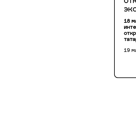
от
эк
18 м
инте
откр
тата
19 м