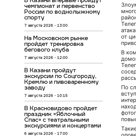
В Казани впервые пройдут
Злоу
чемпионат и первенство
мног
России по воднолыжному
райо
спорту
Теле
7 августа 2026 - 13:00
атак
от ц
На Московском рынке
прив
пройдет тренировка
бегового клуба
В ко
домо
7 августа 2026 - 12:00
Теле
В Казани пройдут
сосед
экскурсии по Соцгороду,
расс
Кремлю и пивоваренному
По с
заводу
всту
7 августа 2026 - 10:15
инте
нахо
В Красновидово пройдет
фото
праздник «Яблочный
повы
Спас» с театральными
экскурсиями и концертами
Таки
опове
6 августа 2026 - 17:00