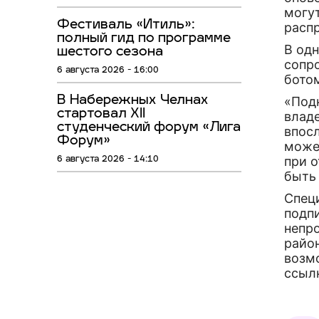
могут
Фестиваль «Итиль»:
расп
полный гид по программе
В од
шестого сезона
сопр
6 августа 2026 - 16:00
бото
В Набережных Челнах
«Под
стартовал XII
владе
студенческий форум «Лига
впосл
Форум»
може
при 
6 августа 2026 - 14:10
быть
Спец
подп
непр
райо
возм
ссыл