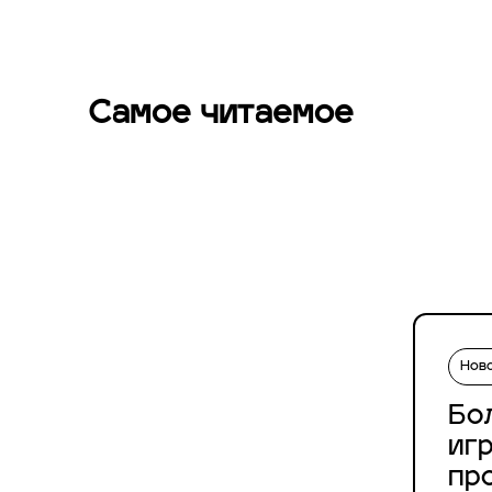
Самое читаемое
Нов
Бо
иг
пр