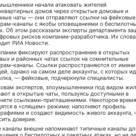
мышленники начали атаковать жителей
оквартирных домов через открытые домовые и
нные чаты — они отправляют ссылки на фейковые
грам-каналы с якобы оповещениями о беспилотн
ах. Об этом рассказали эксперты департамента з
ифровых рисков компании-разработчика. Их слова
одит РИА Новости.
мпании фиксируют распространение в открытых
вых и районных чатах ссылок на сомнительные
грам-каналы. Ссылки распространяются от имени
ей, однако на самом деле аккаунты, с которых и
ылка, — фейковые, подчеркнули специалисты.
ловам экспертов, злоумышленники под видом жи
пают в открытые чаты, пользуясь доступными в
рнете ссылками-приглашениями. Некоторое время
дятся в «спящем» режиме: наполняют профиль
графиями и создают видимость живого аккаунта, 
сить доверие.
е каналы внешне напоминают типичные каналы дл
щения о беспилотных и ракетных атаках, но на д