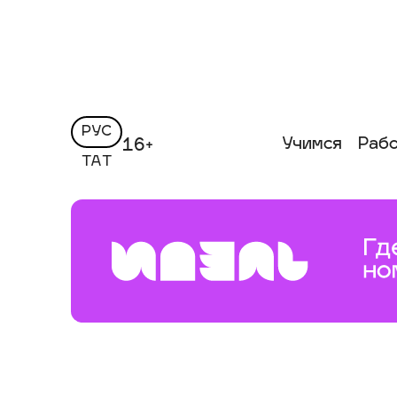
РУС
Учимся
Раб
16+
ТАТ