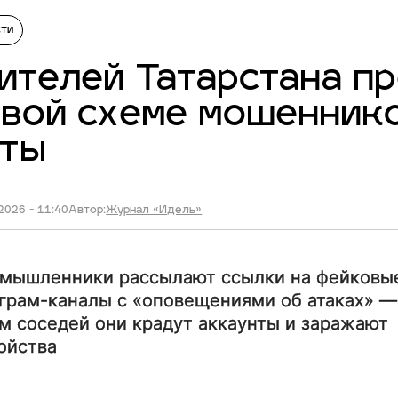
сти
телей Татарстана п
вой схеме мошенник
аты
2026 - 11:40
Автор:
Журнал «Идель»
мышленники рассылают ссылки на фейковы
грам-каналы с «оповещениями об атаках» —
м соседей они крадут аккаунты и заражают
ойства