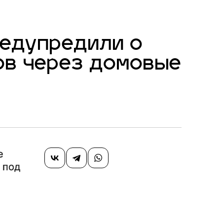
редупредили о
ов через домовые
е
 под