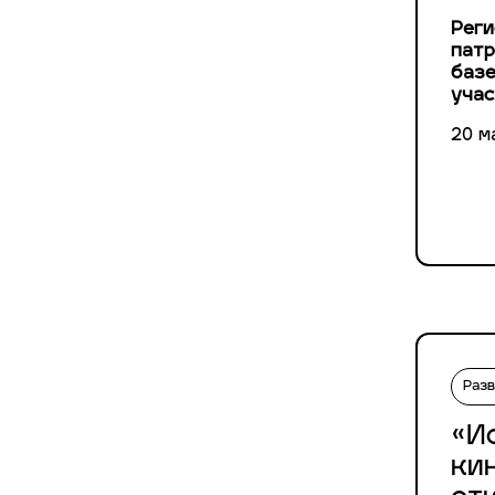
Реги
патр
базе
учас
20 м
Раз
«И
ки