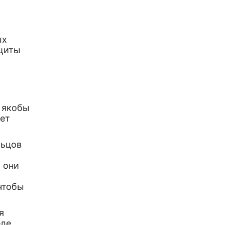
ых
ащиты
 якобы
дет
льцов
 они
чтобы
я
еле