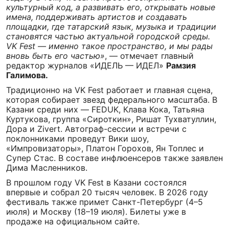
культурный код, а развивать его, открывать новые
имена, поддерживать артистов и создавать
площадки, где татарский язык, музыка и традиции
становятся частью актуальной городской среды.
VK Fest — именно такое пространство, и мы рады
вновь быть его частью»
, — отмечает главный
редактор журналов «ИДЕЛЬ — ИДЕЛ»
Рамзия
Галимова.
Традиционно на VK Fest работает и главная сцена,
которая собирает звезд федерального масштаба. В
Казани среди них — FEDUK, Клава Кока, Татьяна
Куртукова, группа «Сироткин», Ришат Тухватуллин,
Дора и Zivert. Автограф-сессии и встречи с
поклонниками проведут Вики шоу,
«Импровизаторы», Платон Горохов, Ян Топлес и
Супер Стас. В составе инфлюенсеров также заявлен
Дима Масленников.
В прошлом году VK Fest в Казани состоялся
впервые и собрал 20 тысяч человек. В 2026 году
фестиваль также примет Санкт-Петербург (4–5
июля) и Москву (18–19 июля). Билеты уже в
продаже на официальном сайте.