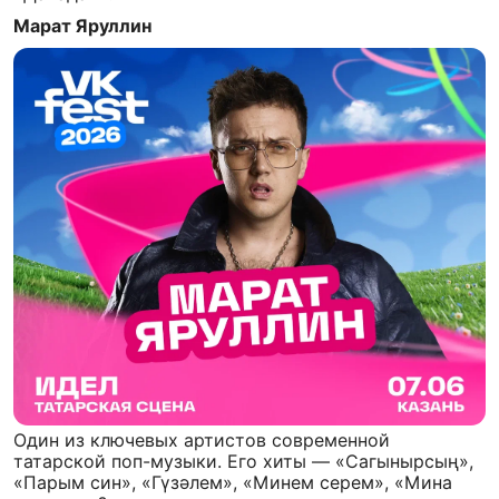
Марат Яруллин
Один из ключевых артистов современной
татарской поп-музыки. Его хиты — «Сагынырсың»,
«Парым син», «Гүзəлем», «Минем серем», «Мина