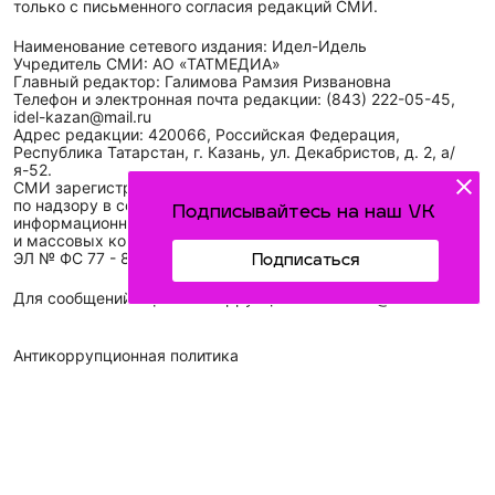
только с письменного согласия редакций СМИ.
Наименование сетевого издания: Идел-Идель
Учредитель СМИ: АО «ТАТМЕДИА»
Главный редактор: Галимова Рамзия Ризвановна
Телефон и электронная почта редакции: (843) 222-05-45,
idel-kazan@mail.ru
Адрес редакции: 420066, Российская Федерация,
Республика Татарстан, г. Казань, ул. Декабристов, д. 2, а/
я-52.
СМИ зарегистрировано Федеральной службой
по надзору в сфере связи,
Подписывайтесь на наш VK
информационных технологий
и массовых коммуникаций (Роскомнадзор)
ЭЛ № ФС 77 - 89431 от 14.05.2025
Подписаться
Для сообщений о фактах коррупции: idel-kazan@mail.ru
Антикоррупционная политика
АО «ТАТМЕДИА» использует «cookie»
для персонализации
сервисов и удобства пользователей сайтом. Использование
«cookie» можно отменить в настройках браузера.
Политика конфиденциальности