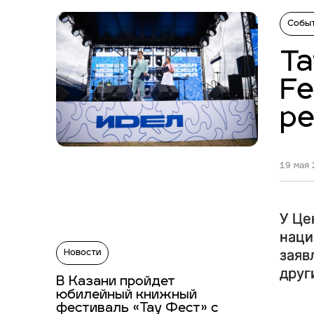
Собы
Та
Fe
р
19 мая 
У Це
наци
заяв
Новости
друг
В Казани пройдет
юбилейный книжный
фестиваль «Тау Фест» с