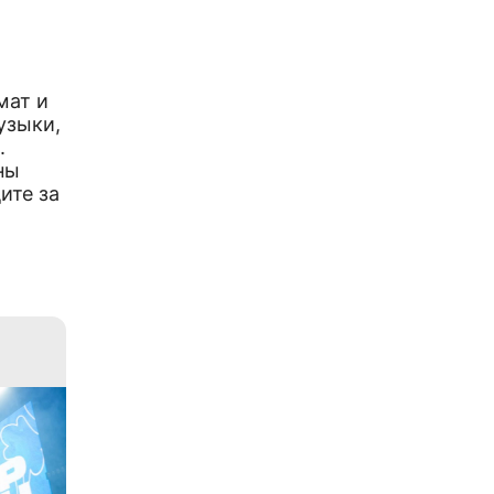
мат и
узыки,
.
ны
ите за