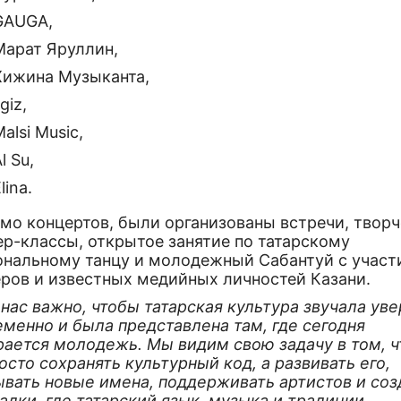
GAUGA,
Марат Яруллин,
Хижина Музыканта,
lgiz,
alsi Music,
l Su,
lina.
мо концертов, были организованы встречи, твор
ер-классы, открытое занятие по татарскому
ональному танцу и молодежный Сабантуй с участ
еров и известных медийных личностей Казани.
нас важно, чтобы татарская культура звучала уве
менно и была представлена там, где сегодня
рается молодежь. Мы видим свою задачу в том, 
осто сохранять культурный код, а развивать его,
ывать новые имена, поддерживать артистов и соз
дки, где татарский язык, музыка и традиции