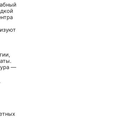
табный
адкой
ентра
низуют
гии,
аты.
тура —
—
метных