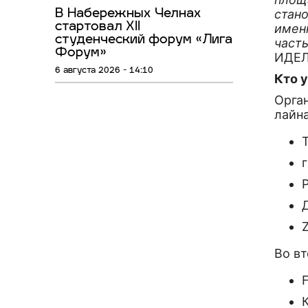
стано
В Набережных Челнах
стартовал XII
именн
студенческий форум «Лига
част
Форум»
ИДЕ
6 августа 2026 - 14:10
Кто 
Орган
лайн
Z
Во в