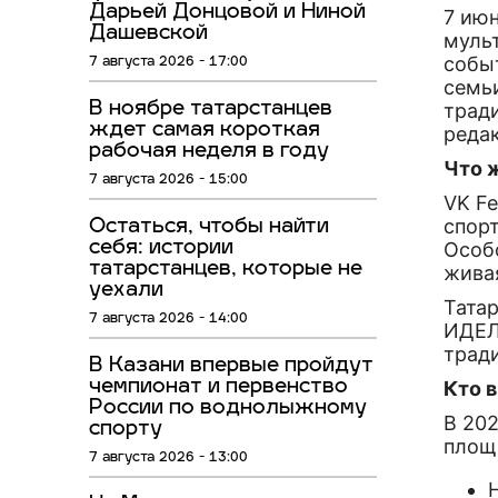
Дарьей Донцовой и Ниной
7 ию
Дашевской
муль
событ
7 августа 2026 - 17:00
семь
В ноябре татарстанцев
трад
ждет самая короткая
реда
рабочая неделя в году
Что 
7 августа 2026 - 15:00
VK Fe
спор
Остаться, чтобы найти
себя: истории
Особ
татарстанцев, которые не
живая
уехали
Тата
7 августа 2026 - 14:00
ИДЕЛ»
трад
В Казани впервые пройдут
чемпионат и первенство
Кто 
России по воднолыжному
В 202
спорту
площ
7 августа 2026 - 13:00