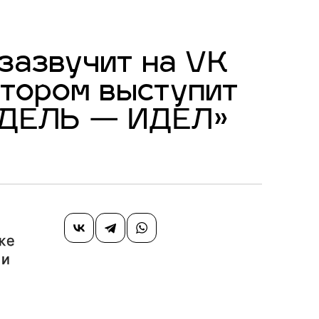
 зазвучит на VK
атором выступит
ИДЕЛЬ — ИДЕЛ»
же
 и