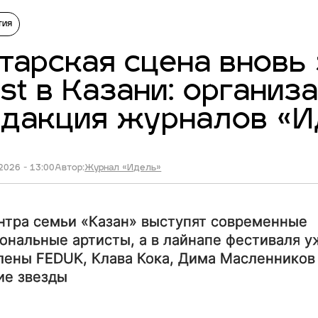
тия
тарская сцена вновь
st в Казани: организ
едакция журналов «
2026 - 13:00
Автор:
Журнал «Идель»
нтра семьи «Казан» выступят современные
ональные артисты, а в лайнапе фестиваля у
лены FEDUK, Клава Кока, Дима Масленников
ие звезды