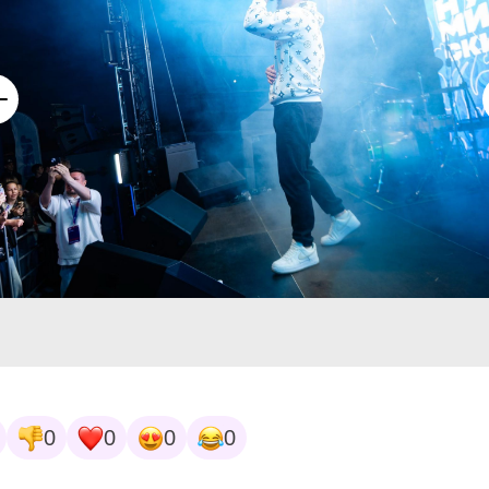
0
0
0
0