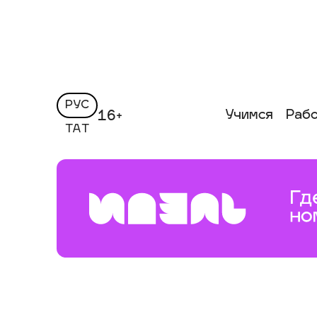
РУС
Учимся
Раб
16+
ТАТ