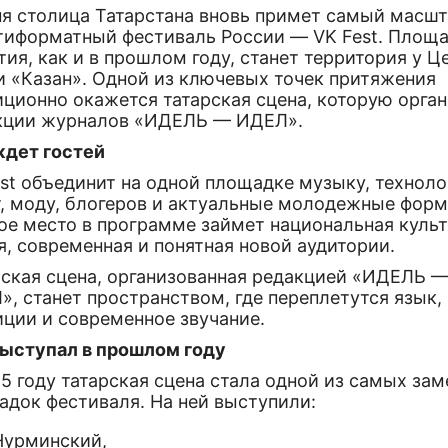
ня столица Татарстана вновь примет самый масш
тиформатный фестиваль России — VK Fest. Площ
ия, как и в прошлом году, станет территория у Ц
и «Казан». Одной из ключевых точек притяжения
иционно окажется татарская сцена, которую орга
кции журналов «ИДЕЛЬ — ИДЕЛ».
ждет гостей
st объединит на одной площадке музыку, техноло
т, моду, блогеров и актуальные молодежные форм
ое место в программе займет национальная куль
, современная и понятная новой аудитории.
рская сцена, организованная редакцией «ИДЕЛЬ 
, станет пространством, где переплетутся язык,
иции и современное звучание.
выступал в прошлом году
5 году татарская сцена стала одной из самых за
адок фестиваля. На ней выступили:
Нурминский,