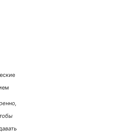
ческие
ием
ренно,
чтобы
давать