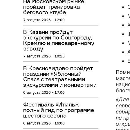
На Московском рынке
пройдет тренировка
бегового клуба
7 августа 2026 - 12:00
В Казани пройдут
I
экскурсии по Соцгороду,
M
Кремлю и пивоваренному
заводу
A
7 августа 2026 - 10:15
E
В Красновидово пройдет
Поми
праздник «Яблочный
маст
Спас» с театральными
наци
экскурсиями и концертами
блог
6 августа 2026 - 17:00
«Для 
Фестиваль «Итиль»:
совре
полный гид по программе
соби
шестого сезона
не пр
откр
6 августа 2026 - 16:00
площа