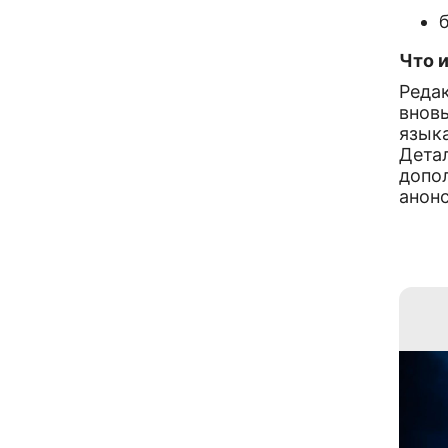
Что и
Реда
вновь
язык
Дета
допо
анон