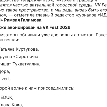
вятся частью актуальной городской среды. VK Fe
о такое пространство, и мы рады вновь быть ег
ью»,
— отметила главный редактор журналов «И
Л»
Рамзия Галимова.
уже анонсирован на VK Fest 2026
изаторы объявили уже две волны артистов. Ранее
ап вошли:
Татьяна Куртукова,
группа «Сироткин»,
Ришат Тухватуллин,
Дора,
ivert.
торой волне к ним присоединились:
FEDUK,
Клава Кока,