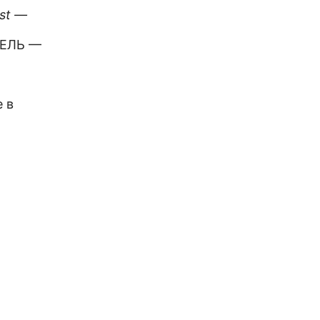
st —
о
ДЕЛЬ —
 в