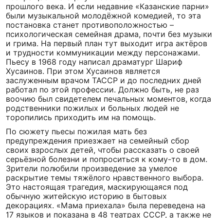
прошлого века. И если недавние «Казанские парни»
были музыкальной молодёжной комедией, то эта
постановка станет противоположностью –
психологическая семейная драма, почти без музыки
и грима. На первый план тут выходит игра актёров
и трудности коммуникации между персонажами.
Пьесу в 1968 году написал драматург Шариф
Хусаинов. При этом Хусаинов является
заслуженным врачом ТАССР и до последних дней
работал по этой профессии. Должно быть, не раз
воочию был свидетелем печальных моментов, когда
родственники пожилых и больных людей не
торопились приходить им на помощь.
По сюжету пьесы пожилая мать без
предупреждения приезжает на семейный сбор
своих взрослых детей, чтобы рассказать о своей
серьёзной болезни и попроситься к кому-то в дом.
Зрители полюбили произведение за умелое
раскрытие темы тяжёлого нравственного выбора.
Это настоящая трагедия, маскирующаяся под
обычную житейскую историю в бытовых
декорациях. «Мама приехала» была переведена на
17 языков и показана в 48 театрах СССР, а также не