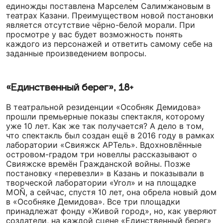
единожды поставлена Марселем Салимжановым в
театрах Казани. Преимуществом новой постановки
является отсутствие чёрно-белой морали. При
просмотре у вас будет возможность понять
каждого из персонажей и ответить самому себе на
заданные произведением вопросы.
«Единственный берег», 18+
В театральной резиденции «Особняк Демидова»
прошли премьерные показы спектакля, которому
уже 10 лет. Как же так получается? А дело в том,
что спектакль был создан ещё в 2016 году в рамках
лаборатории «Свияжск АРТель». Вдохновлённые
островом-градом три новеллы рассказывают о
Свияжске времён Гражданской войны. Позже
постановку «перевезли» в Казань и показывали в
творческой лаборатории «Угол» и на площадке
MOÑ, а сейчас, спустя 10 лет, она обрела новый дом
в «Особняке Демидова». Все три площадки
принадлежат фонду «Живой город», но, как уверяют
создатели, на каждой сцене «Единственный берег»