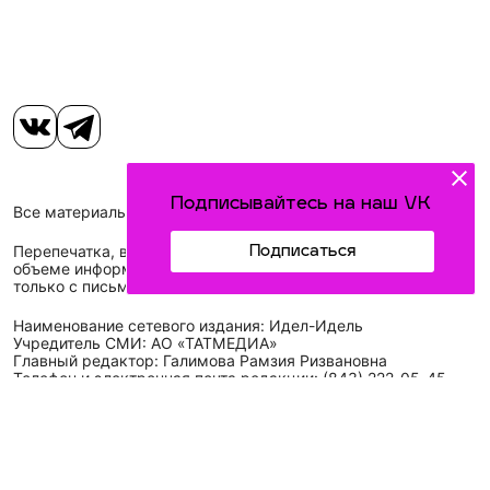
Подписывайтесь на наш VK
Все материалы, размещенные на сайте, защищены законом.
Перепечатка, воспроизведение и распространение в любом
Подписаться
объеме информации, размещенной на сайте, возможна
только с письменного согласия редакций СМИ.
Наименование сетевого издания: Идел-Идель
Учредитель СМИ: АО «ТАТМЕДИА»
Главный редактор: Галимова Рамзия Ризвановна
Телефон и электронная почта редакции: (843) 222-05-45,
idel-kazan@mail.ru
Адрес редакции: 420066, Российская Федерация,
Республика Татарстан, г. Казань, ул. Декабристов, д. 2, а/
я-52.
СМИ зарегистрировано Федеральной службой
по надзору в сфере связи,