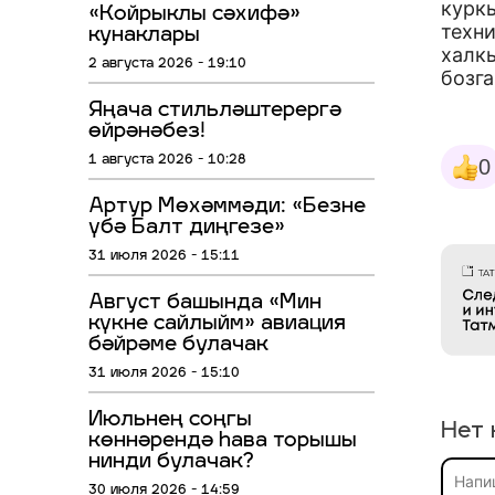
курк
«Койрыклы сәхифә»
техн
кунаклары
халк
2 августа 2026 - 19:10
бозг
Яңача стильләштерергә
өйрәнәбез!
1 августа 2026 - 10:28
0
Артур Мөхәммәди: «Безне
үбә Балт диңгезе»
31 июля 2026 - 15:11
Август башында «Мин
күкне сайлыйм» авиация
бәйрәме булачак
31 июля 2026 - 15:10
Июльнең соңгы
Нет 
көннәрендә һава торышы
нинди булачак?
30 июля 2026 - 14:59