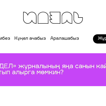
Жу
ибез
Күңел ачабыз
Аралашабыз