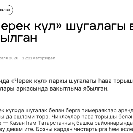
ыклар
ерек күл» шугалагы
былган
аля 2026 - 12:21
Автор:
Идел
нда «Черек күл» паркы шугалагы һава торы
лары аркасында вакытлыча ябылган.
ек күл»дә шугалак белән бергә тимераяклар арен
ты да эшләми тора. Чикләүләр һава торышы белә
е — Казан һәм Татарстанның башка районнарында
ву дәвам итә. Бозны кардан чистартырга һәм өсл