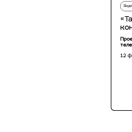
Яңа
«Т
ко
Прое
теле
12 ф