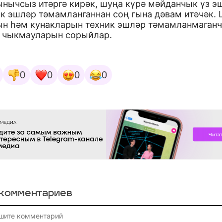
ынычсыз итәргә кирәк, шуңа күрә мәйданчык үз э
ик эшләр тәмамланганнан соң гына дәвам итәчәк.
ын һәм кунакларын техник эшләр тәмамланмаган
а чыкмауларын сорыйлар.
0
0
0
0
комментариев