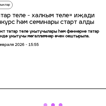
лыклар
атар теле - халкым теле» иҗади
нкурс һәм семинары старт алды
кт татар теле укытучылары һәм фәннәрне татар
ндә укытучы мөгаллимнәр өчен оештырыла.
евраля 2026 - 15:55