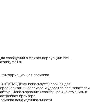
Для сообщений о фактах коррупции: idel-
kazan@mail.ru
Антикоррупционная политика
АО «ТАТМЕДИА» использует «cookie»
для
персонализации сервисов и удобства пользователей
сайтом. Использование «cookie» можно отменить в
настройках браузера.
Политика конфиденциальности