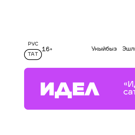
РУС
Укыйбыз
Эшл
16+
ТАТ