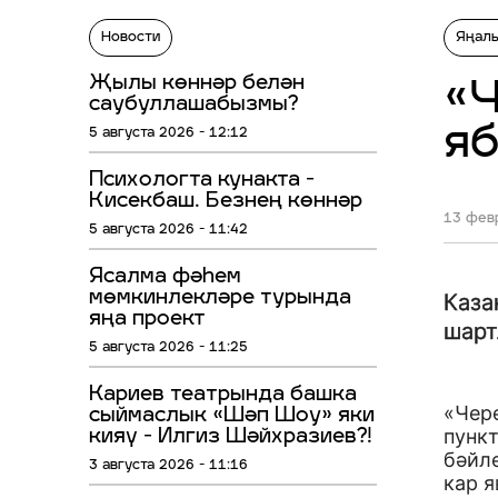
Новости
Яңал
Җылы көннәр белән
«Ч
саубуллашабызмы?
я
5 августа 2026 - 12:12
Психологта кунакта -
Кисекбаш. Безнең көннәр
13 февр
5 августа 2026 - 11:42
Ясалма фәһем
мөмкинлекләре турында
Каза
яңа проект
шарт
5 августа 2026 - 11:25
Кариев театрында башка
«Чер
сыймаслык «Шәп Шоу» яки
пунк
кияү - Илгиз Шәйхразиев?!
бәйл
3 августа 2026 - 11:16
кар я