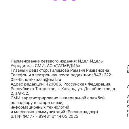
Наименование сетевого издания: Идел-Идель
Учредитель СМИ: АО «ТАТМЕДИА»
Главный редактор: Галимова Рамзия Ризвановна
Телефон и электронная почта редакции: (843) 222-
05-45, idel-kazan@mail.ru
Адрес редакции: 420066, Российская Федерация,
Республика Татарстан, г. Казань, ул. Декабристов, д.
2, а/я-52.
СМИ зарегистрировано Федеральной службой
по надзору в сфере связи,
информационных технологий
и массовых коммуникаций (Роскомнадзор)
ЭЛ № ФС 77 - 89431 от 14.05.2025