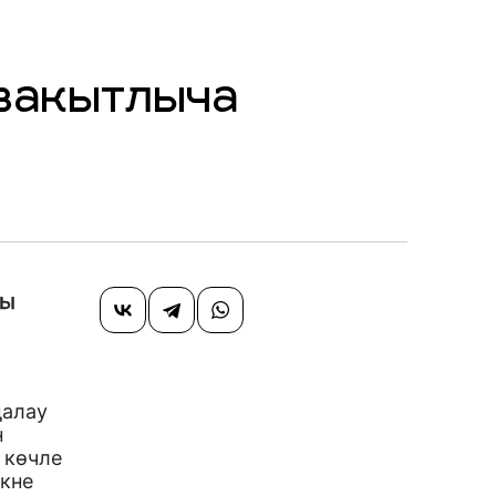
 вакытлыча
шы
далау
н
 көчле
екне