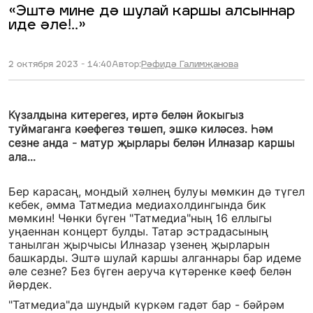
«Эштә мине дә шулай каршы алсыннар
иде әле!..»
2 октября 2023 - 14:40
Автор:
Рәфидә Галимҗанова
Күзалдына китерегез, иртә белән йокыгыз
туймаганга кәефегез төшеп, эшкә киләсез. Һәм
сезне анда - матур җырлары белән Илназар каршы
ала...
Бер карасаң, мондый хәлнең булуы мөмкин дә түгел
кебек, әмма Татмедиа медиахолдингында бик
мөмкин! Чөнки бүген "Татмедиа"ның 16 еллыгы
уңаеннан концерт булды. Татар эстрадасының
танылган җырчысы Илназар үзенең җырларын
башкарды. Эштә шулай каршы алганнары бар идеме
әле сезне? Без бүген аеруча күтәренке кәеф белән
йөрдек.
"Татмедиа"да шундый күркәм гадәт бар - бәйрәм