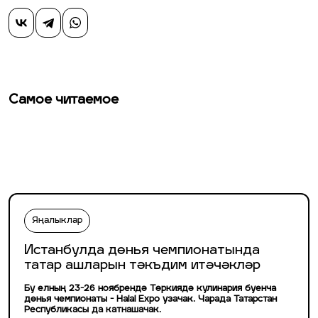
Самое читаемое
Яңалыклар
Истанбулда дөнья чемпионатында
татар ашларын тәкъдим итәчәкләр
Бу елның 23-26 ноябрендә Төркиядә кулинария буенча
дөнья чемпионаты - Halal Expo узачак. Чарада Татарстан
Республикасы да катнашачак.