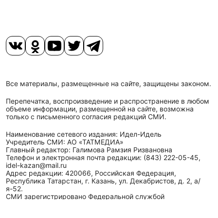
Все материалы, размещенные на сайте, защищены законом.
Перепечатка, воспроизведение и распространение в любом
объеме информации, размещенной на сайте, возможна
только с письменного согласия редакций СМИ.
Наименование сетевого издания: Идел-Идель
Учредитель СМИ: АО «ТАТМЕДИА»
Главный редактор: Галимова Рамзия Ризвановна
Телефон и электронная почта редакции: (843) 222-05-45,
idel-kazan@mail.ru
Адрес редакции: 420066, Российская Федерация,
Республика Татарстан, г. Казань, ул. Декабристов, д. 2, а/
я-52.
СМИ зарегистрировано Федеральной службой
по надзору в сфере связи,
информационных технологий