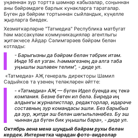
уңаеннан зур тортта шәмнәр кабызалар, соңыннан
аны бәйрәмдәге барлык кунакларга тараталар.
Бүген дә бәйрәм тортыннан сыйландык, күңелле
җырларга биедек.
Хезмәткәрләрне "Татмедиа" Республика матбугат
һәм массакүләм коммуникацияләр агентлыгы
җитәкчесе Айдар Сәлимгәрәев бәйрәм белән
котлады:
- Барыгызны да бәйрәм белән тәбрик итәм.
Инде 16 ел узган. Һәммәгезнең дә алга таба
уңышлы эшләвен телим", - диде ул.
«Татмедиа» АҖ генераль директоры Шамил
Садыйков та үзенең теләкләрен әйтте:
- «Татмедиа» АҖ — бүген Идел буенда иң текә
компания. Безне бөтен ил белә. Биредә иң
алдынгы журналистлар, редакторлар, идарәче
составның зур командасы эшли. Без барыбыз
да зур, җитди эш белән шөгыльләнәбез. Бу эш
чыннан да бүген бик уңышлы бара», - диде ул.
Октябрь аена менә шундый бәйрәм рухы белән
кердек. Интернетка чарадан фото-видеолар