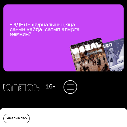
16+
Яңалыклар