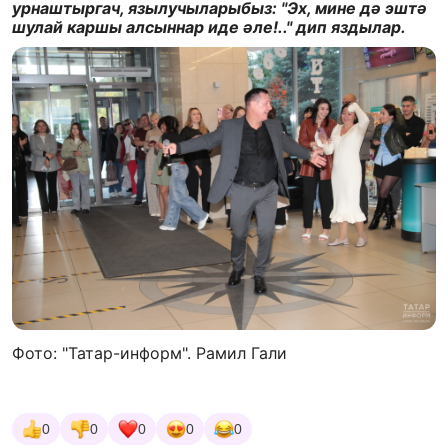
урнаштыргач, язылучыларыбыз: "Эх, мине дә эштә
шулай каршы алсыннар иде әле!.." дип яздылар.
Фото: "Татар-информ". Рамил Гали
0
0
0
0
0