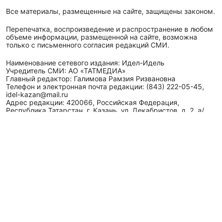
Все материалы, размещенные на сайте, защищены законом.
Перепечатка, воспроизведение и распространение в любом
объеме информации, размещенной на сайте, возможна
только с письменного согласия редакций СМИ.
Наименование сетевого издания: Идел-Идель
Учредитель СМИ: АО «ТАТМЕДИА»
Главный редактор: Галимова Рамзия Ризвановна
Телефон и электронная почта редакции: (843) 222-05-45,
idel-kazan@mail.ru
Адрес редакции: 420066, Российская Федерация,
Республика Татарстан, г. Казань, ул. Декабристов, д. 2, а/
я-52.
СМИ зарегистрировано Федеральной службой
по надзору в сфере связи,
информационных технологий
и массовых коммуникаций (Роскомнадзор)
ЭЛ № ФС 77 - 89431 от 14.05.2025
Для сообщений о фактах коррупции: idel-kazan@mail.ru
Антикоррупционная политика
АО «ТАТМЕДИА» использует «cookie»
для персонализации