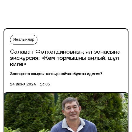
Яңалыклар
Салават Фәтхетдиновның ял зонасына
экскурсия: «Кем тормышны аңлый, шул
килә»
Зоопаркта ахыргы тапкыр кайчан булган идегез?
14 июня 2024 - 13:05