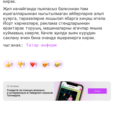
кирәк.
Җил көчәйгәндә пыяласыз балконнан һәм
ишегалларыннан ныгытылмаган әйберләрне алып
куярга, тәрәзәләрне яхшылап ябарга киңәш ителә.
Йорт кәрнизләре, реклама стендларыннан
ерактарак торуың, машиналарны агачлар янына
куймавың хәерле. Көчле җилдә зыян күрүдән
саклану өчен бина эчендә яшеренергә кирәк.
чыганак:
Татар-информ
0
0
0
0
0