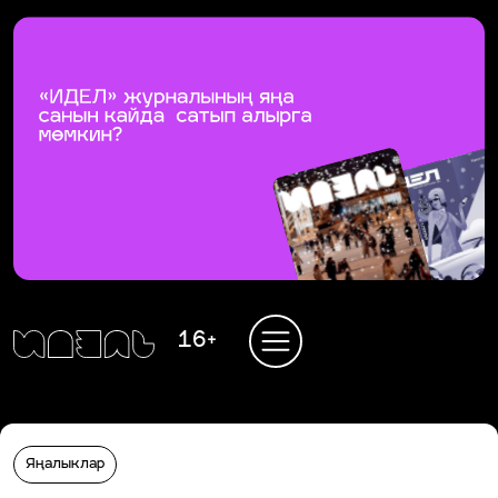
16+
Яңалыклар