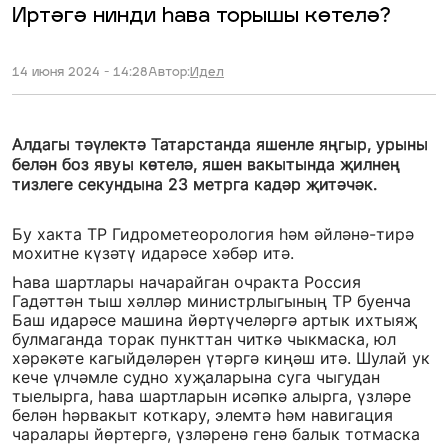
Иртәгә нинди һава торышы көтелә?
14 июня 2024 - 14:28
Автор:
Идел
Алдагы тәүлектә Татарстанда яшенле яңгыр, урыны
белән боз явуы көтелә, яшен вакытында җилнең
тизлеге секундына 23 метрга кадәр җитәчәк.
Бу хакта ТР Гидрометеорология һәм әйләнә-тирә
мохитне күзәтү идарәсе хәбәр итә.
Һава шартлары начарайган очракта Россия
Гадәттән тыш хәлләр министрлыгының ТР буенча
Баш идарәсе машина йөртүчеләргә артык ихтыяҗ
булмаганда торак пункттан читкә чыкмаска, юл
хәрәкәте кагыйдәләрен үтәргә киңәш итә. Шулай ук
кече үлчәмле судно хуҗаларына суга чыгудан
тыелырга, һава шартларын исәпкә алырга, үзләре
белән һәрвакыт коткару, элемтә һәм навигация
чаралары йөртергә, үзләренә генә балык тотмаска