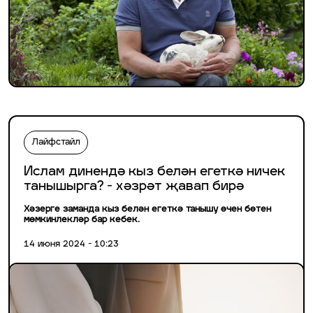
Лайфстайл
Ислам динендә кыз белән егеткә ничек
танышырга? - хәзрәт җавап бирә
Хәзерге заманда кыз белән егеткә танышу өчен бөтен
мөмкинлекләр бар кебек.
14 июня 2024 - 10:23