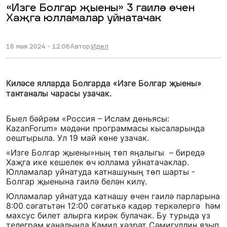
«Изге Болгар җыены» 3 гаилә өчен
Хаҗга юлламалар уйнатачак
16 мая 2024 - 12:06
Автор:
Идел
Киләсе ялларда Болгарда «Изге Болгар җыены»
тантаналы чарасы узачак.
Быел бәйрәм «Россия – Ислам дөньясы:
KazanForum» мәдәни программасы кысаларында
оештырыла. Ул 19 май көне узачак.
«Изге Болгар җыены»ның төп яңалыгы – биредә
Хаҗга ике кешелек өч юллама уйнатачаклар.
Юлламалар уйнатуда катнашуның төп шарты -
Болгар җыенына гаилә белән килү.
Юлламалар уйнатуда катнашу өчен гаилә парларына
8:00 сәгатьтән 12:00 сәгатькә кадәр теркәлергә һәм
махсус билет алырга кирәк булачак. Бу турыда үз
телеграм каналында Камил хәзрәт Сәмигуллин язып