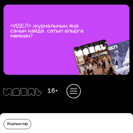
16+
Яңалыклар