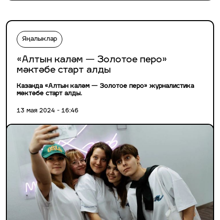
Яңалыклар
«Алтын каләм — Золотое перо»
мәктәбе старт алды
Казанда «Алтын каләм — Золотое перо» журналистика
мәктәбе старт алды.
13 мая 2024 - 16:46