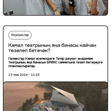
Яңалыклар
Камал театрының яңа бинасы кайчан
төзелеп бетәчәк?
Галиәсгәр Камал исемендәге Татар дәүләт академия
театрының яңа бинасын БРИКС саммитына төзеп бетерергә
планлаштыралар.
13 мая 2024 - 11:23