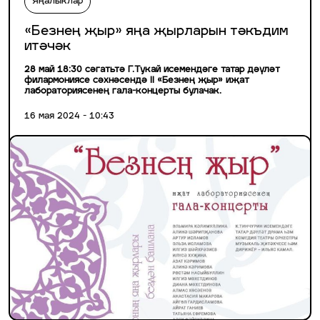
Яңалыклар
«Безнең җыр» яңа җырларын тәкъдим
итәчәк
28 май 18:30 сәгатьтә Г.Тукай исемендәге татар дәүләт
филармониясе сәхнәсендә II «Безнең җыр» иҗат
лабораториясенең гала-концерты булачак.
16 мая 2024 - 10:43