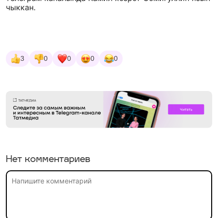
чыккан.
3
0
0
0
0
Нет комментариев