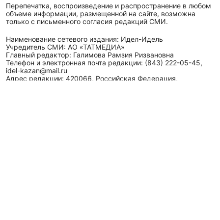
Перепечатка, воспроизведение и распространение в любом
объеме информации, размещенной на сайте, возможна
только с письменного согласия редакций СМИ.
Наименование сетевого издания: Идел-Идель
Учредитель СМИ: АО «ТАТМЕДИА»
Главный редактор: Галимова Рамзия Ризвановна
Телефон и электронная почта редакции: (843) 222-05-45,
idel-kazan@mail.ru
Адрес редакции: 420066, Российская Федерация,
Республика Татарстан, г. Казань, ул. Декабристов, д. 2, а/
я-52.
СМИ зарегистрировано Федеральной службой
по надзору в сфере связи,
информационных технологий
и массовых коммуникаций (Роскомнадзор)
ЭЛ № ФС 77 - 89431 от 14.05.2025
Для сообщений о фактах коррупции: idel-kazan@mail.ru
Антикоррупционная политика
АО «ТАТМЕДИА» использует «cookie»
для персонализации
сервисов и удобства пользователей сайтом. Использование
«cookie» можно отменить в настройках браузера.
Политика конфиденциальности