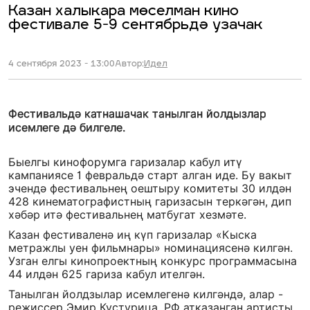
Казан халыкара мөселман кино
фестивале 5-9 сентябрьдә узачак
4 сентября 2023 - 13:00
Автор:
Идел
Фестивальдә катнашачак танылган йолдызлар
исемлеге дә билгеле.
Быелгы кинофорумга гаризалар кабул итү
кампаниясе 1 февральдә старт алган иде. Бу вакыт
эчендә фестивальнең оештыру комитеты 30 илдән
428 кинематографистның гаризасын теркәгән, дип
хәбәр итә фестивальнең матбугат хезмәте.
Казан фестиваленә иң күп гаризалар «Кыска
метражлы уен фильмнары» номинациясенә килгән.
Узган елгы кинопроектның конкурс программасына
44 илдән 625 гариза кабул ителгән.
Танылган йолдзылар исемлегенә килгәндә, алар -
режиссер Эмир Кустурица, РФ атказанган артисты