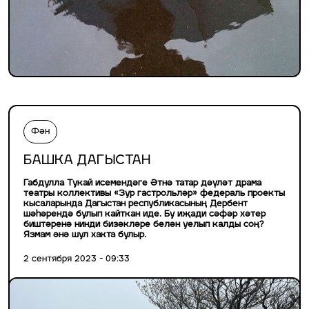
Фән
БАШКА ДАГЫСТАН
Габдулла Тукай исемендәге Әтнә татар дәүләт драма
театры коллективы «Зур гастрольләр» федераль проекты
кысаларында Дагыстан республикасының Дербент
шәһәрендә булып кайткан иде. Бу иҗади сәфәр хәтер
биштәренә нинди бизәкләре белән уелып калды соң?
Язмам әнә шул хакта булыр.
2 сентября 2023 - 09:33