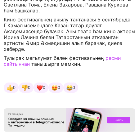
Светлана Тома, Елена Захарова, Равшана Куркова
һәм башкалар.
Кино фестивальнең ачылу тантанасы 5 сентябрьдә
Г.Камал исемендәге Казан татар дәүләт
Академиясендә булачак. Аны театр һәм кино актеры
Ирина Лачина белән Татарстанның атказанган
артисты Әмир Әхмәдишин алып барачак, диелә
хәбәрдә.
Тулырак мәгълүмат белән фестивальнең
рәсми
сайтыннан
танышырга мөмкин.
0
0
0
0
0