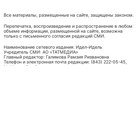
Все материалы, размещенные на сайте, защищены законом.
Перепечатка, воспроизведение и распространение в любом
объеме информации, размещенной на сайте, возможна
только с письменного согласия редакций СМИ.
Наименование сетевого издания: Идел-Идель
Учредитель СМИ: АО «ТАТМЕДИА»
Главный редактор: Галимова Рамзия Ризвановна
Телефон и электронная почта редакции: (843) 222-05-45,
idel-kazan@mail.ru
Адрес редакции: 420066, Российская Федерация,
Республика Татарстан, г. Казань, ул. Декабристов, д. 2, а/
я-52.
СМИ зарегистрировано Федеральной службой
по надзору в сфере связи,
информационных технологий
и массовых коммуникаций (Роскомнадзор)
ЭЛ № ФС 77 - 89431 от 14.05.2025
Для сообщений о фактах коррупции: idel-kazan@mail.ru
Антикоррупционная политика