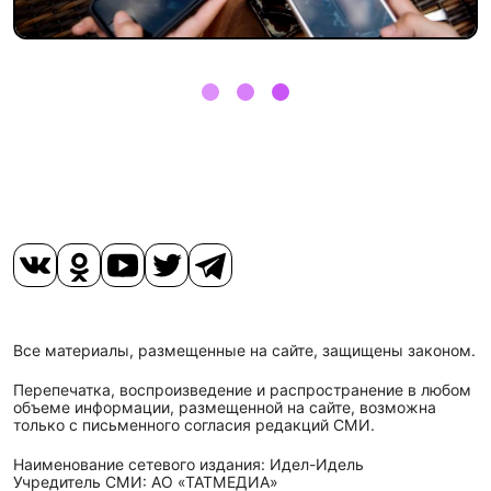
Все материалы, размещенные на сайте, защищены законом.
Перепечатка, воспроизведение и распространение в любом
объеме информации, размещенной на сайте, возможна
только с письменного согласия редакций СМИ.
Наименование сетевого издания: Идел-Идель
Учредитель СМИ: АО «ТАТМЕДИА»