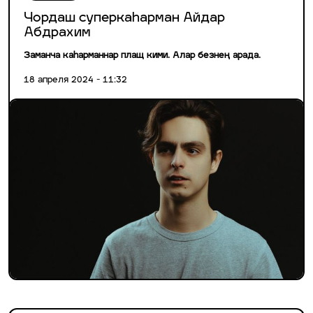
Чордаш суперкаһарман Айдар
Абдрахим
Заманча каһарманнар плащ кими. Алар безнең арада.
18 апреля 2024 - 11:32