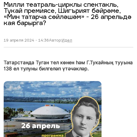
Милли театраль-цирклы спектакль,
Тукай премиясе, Шигърият бәйрәме,
«Мин татарча сөйләшәм» - 26 апрельдә
кая барырга?
19 апреля 2024 - 14:36
Автор:
Идел
Татарстанда Туган тел көнен һәм Г.Тукайның тууына
138 ел тулуны билгеләп үтәчәкләр.