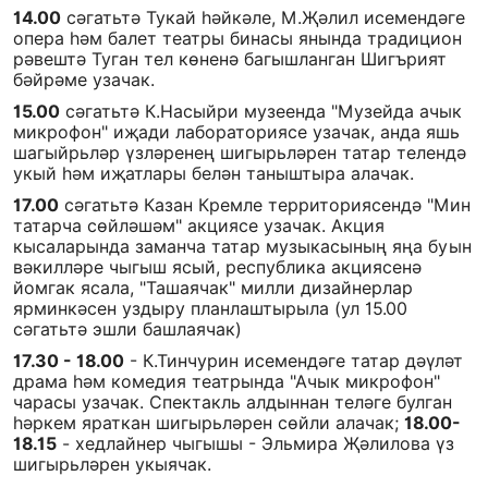
14.00
сәгатьтә Тукай һәйкәле, М.Җәлил исемендәге
опера һәм балет театры бинасы янында традицион
рәвештә Туган тел көненә багышланган Шигърият
бәйрәме узачак.
15.00
сәгатьтә К.Насыйри музеенда "Музейда ачык
микрофон" иҗади лабораториясе узачак, анда яшь
шагыйрьләр үзләренең шигырьләрен татар телендә
укый һәм иҗатлары белән таныштыра алачак.
17.00
сәгатьтә Казан Кремле территориясендә "Мин
татарча сөйләшәм" акциясе узачак. Акция
кысаларында заманча татар музыкасының яңа буын
вәкилләре чыгыш ясый, республика акциясенә
йомгак ясала, "Ташаячак" милли дизайнерлар
ярминкәсен уздыру планлаштырыла (ул 15.00
сәгатьтә эшли башлаячак)
17.30 - 18.00
- К.Тинчурин исемендәге татар дәүләт
драма һәм комедия театрында "Ачык микрофон"
чарасы узачак. Спектакль алдыннан теләге булган
һәркем яраткан шигырьләрен сөйли алачак;
18.00-
18.15
- хедлайнер чыгышы - Эльмира Җәлилова үз
шигырьләрен укыячак.