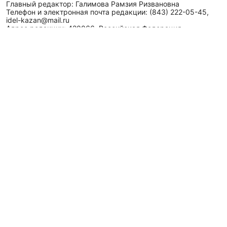
Главный редактор: Галимова Рамзия Ризвановна
Телефон и электронная почта редакции: (843) 222-05-45,
idel-kazan@mail.ru
Адрес редакции: 420066, Российская Федерация,
Республика Татарстан, г. Казань, ул. Декабристов, д. 2, а/
я-52.
СМИ зарегистрировано Федеральной службой
по надзору в сфере связи,
информационных технологий
и массовых коммуникаций (Роскомнадзор)
ЭЛ № ФС 77 - 89431 от 14.05.2025
Для сообщений о фактах коррупции: idel-kazan@mail.ru
Антикоррупционная политика
АО «ТАТМЕДИА» использует «cookie»
для персонализации
сервисов и удобства пользователей сайтом. Использование
«cookie» можно отменить в настройках браузера.
Политика конфиденциальности
Телефон АО «ТАТМЕДИА»:
(843) 222 09 84