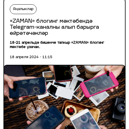
Яңалыклар
«ZAMAN» блогинг мәктәбендә
Telegram-каналны алып барырга
өйрәтәчәкләр
18-21 апрельдә бишенче тапкыр «ZAMAN» блогинг
мәктәбе узачак.
18 апреля 2024 - 11:15