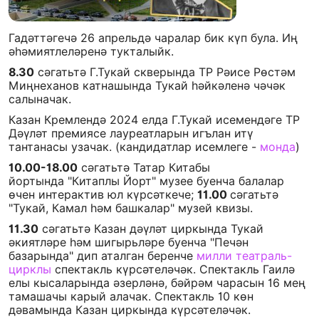
Гадәттәгечә 26 апрельдә чаралар бик күп була. Иң
әһәмиятлеләренә тукталыйк.
8.30
сәгатьтә Г.Тукай скверында ТР Рәисе Рөстәм
Миңнеханов катнашында Тукай һәйкәленә чәчәк
салыначак.
Казан Кремлендә 2024 елда Г.Тукай исемендәге ТР
Дәүләт премиясе лауреатларын игълан итү
тантанасы узачак. (кандидатлар исемлеге -
монда
)
10.00-18.00
сәгатьтә Татар Китабы
йортында "Китаплы Йорт" музее буенча балалар
өчен интерактив юл күрсәткече;
11.00
сәгатьтә
"Тукай, Камал һәм башкалар" музей квизы.
11.30
сәгатьтә Казан дәүләт циркында Тукай
әкиятләре һәм шигырьләре буенча "Печән
базарында" дип аталган беренче
милли театраль-
цирклы
спектакль күрсәтеләчәк. Спектакль Гаилә
елы кысаларында әзерләнә, бәйрәм чарасын 16 мең
тамашачы карый алачак. Спектакль 10 көн
дәвамында Казан циркында күрсәтеләчәк.