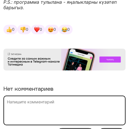
P.S.: программа тулылана - яңалыкларны күзәтеп
барыгыз.
0
0
0
0
0
Нет комментариев