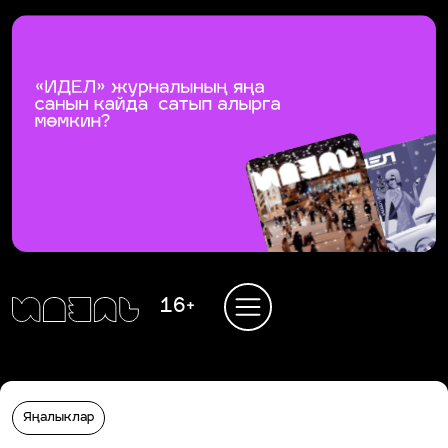
16+
Яңалыклар