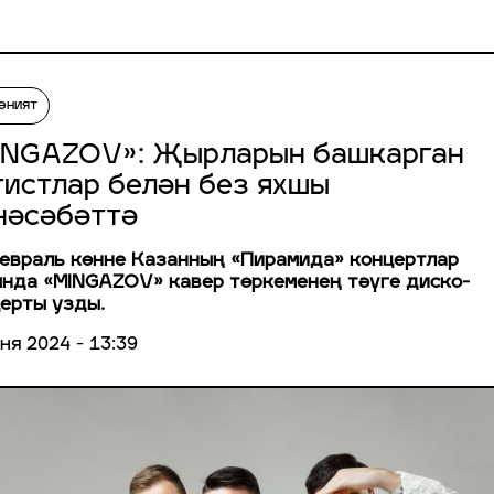
әният
INGAZOV»: Җырларын башкарган
тистлар белән без яхшы
нәсәбәттә
евраль көнне Казанның «Пирамида» концертлар
нда «MINGAZOV» кавер төркеменең тәүге диско-
ерты узды.
ня 2024 - 13:39