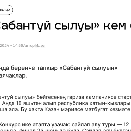
ыклар
абантуй сылуы» кем
2024 - 14:56
Автор:
Идел
нда беренче тапкыр «Сабантуй сылуын»
аячаклар.
антуй сылуы» бәйгесенең гариза кампаниясе стар
. Анда 18 яшьтән алып республика хатын-кызлары
ша ала. Бу хакта Казан мэриясе матбугат хезмәте
Конкурс ике этапта узачак: сайлап алу туры — 12
юньдә, финал 23 июньдә була. Сайлап алу булга