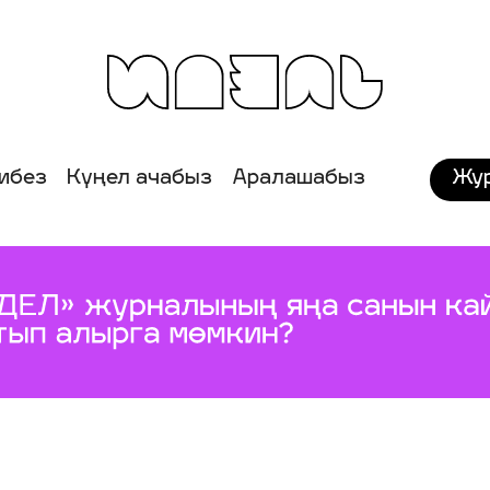
Жу
ибез
Күңел ачабыз
Аралашабыз