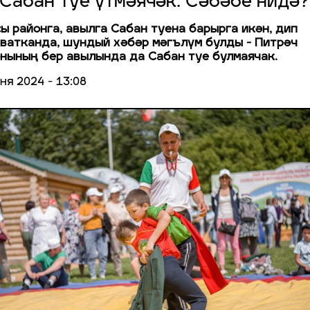
 Сабан туе үтмәячәк. Сәбәбе нидә?
ы районга, авылга Сабан туена барырга икән, дип
ватканда, шундый хәбәр мәгълүм булды - Питрәч
нының бер авылында да Сабан туе булмаячак.
ня 2024 - 13:08