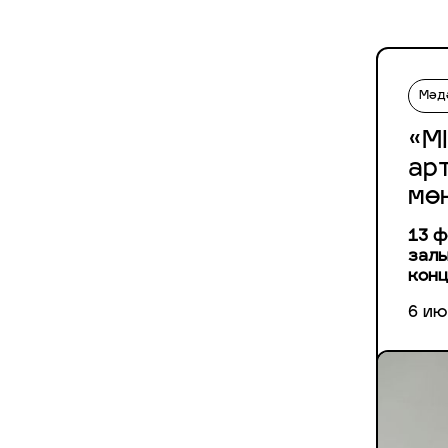
Мәд
«M
ар
мө
13 ф
залы
конц
6 ию