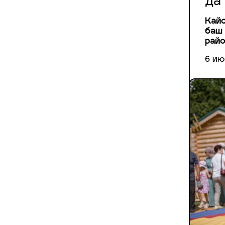
да
Кайс
баш 
райо
6 ию