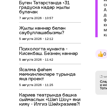
Бүген Татарстанда +31
с
градуска кадәр җылы
А
булачак
д
7 августа 2026 - 10:57
ф
к
Җылы көннәр белән
м
саубуллашабызмы?
к
5 августа 2026 - 12:12
Психологта кунакта -
0
Кисекбаш. Безнең көннәр
5 августа 2026 - 11:42
Ясалма фәһем
мөмкинлекләре турында
яңа проект
5 августа 2026 - 11:25
Кариев театрында башка
сыймаслык «Шәп Шоу» яки
кияү - Илгиз Шәйхразиев?!