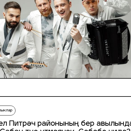
лыклар
ел Питрәч районының бер авылынд