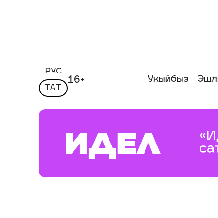
РУС
Укыйбыз
Эшл
16+
ТАТ