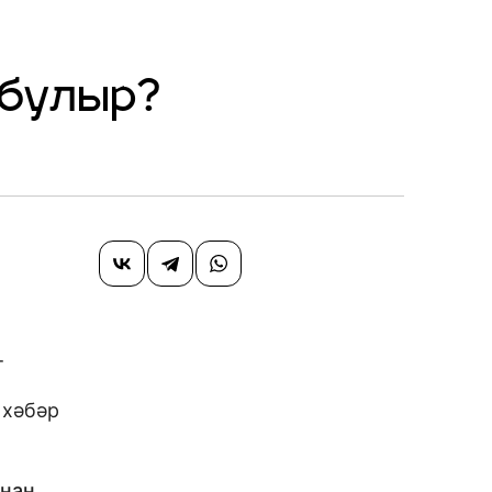
 булыр?
т
 хәбәр
ннан