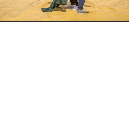
Наименование сетевого издания: Идел-Идель
Учредитель СМИ: АО «ТАТМЕДИА»
Главный редактор: Галимова Рамзия Ризвановна
Телефон и электронная почта редакции: (843) 222-
05-45, idel-kazan@mail.ru
Адрес редакции: 420066, Российская Федерация,