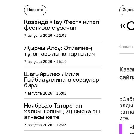
Новости
Яңал
Казанда «Тау Фест» китап
«С
фестивале узачак
7 августа 2026 - 22:03
6 июня 
Җырчы Алсу: Әтиемнең
туган авылына тартылам
7 августа 2026 - 15:19
Каза
Шагыйрьләр Лилия
сайл
Гыйбадуллинага сораулар
бирә
7 августа 2026 - 13:02
«Саб
алды
Ноябрьдә Татарстан
катна
халкын елның иң кыска эш
атнасы көтә
итә.
7 августа 2026 - 12:33
«
и