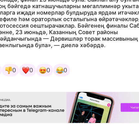
оң бәйгедә катнашучыларны мөгаллимнәр укыта
ларга иҗади номерлар булдыруда ярдәм итәчәк
ефиле һәм ораторлык осталыгына өйрәтәчәкләр
отосессия оештырачаклар. Бәйгенең финалы Са
өнне, 23 июньдә, Казанның Совет районы
әйданчыгында — Дәрвишләр торак массивының
аенлыгында була», — диелә хәбәрдә.
0
0
0
0