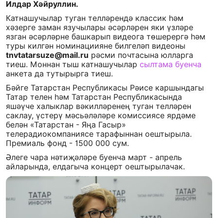
Илдар Хәйруллин.
Катнашучылар туган телләрендә классик һәм
хәзерге заман язучылары әсәрләрен яки үзләре
язган әсәрләрне башкарып видеога төшерергә һәм
туры килгән номинациияне билгеләп видеоны
tnvtatarsuze@mail.ru
рәсми почтасына юлларга
тиеш. Моннан тыш катнашучылар
сылтама буенча
анкета да тутырырга тиеш.
Бәйге Татарстан Республикасы Рәисе каршындагы
Татар телен һәм Татарстан Республикасында
яшәүче халыклар вәкилләренең туган телләрен
саклау, үстерү мәсьәләләре комиссиясе ярдәме
белән «Татарстан - Яңа Гасыр»
телерадиокомпаниясе тарафыннан оештырыла.
Премиаль фонд - 1500 000 сум.
Әлеге чара нәтиҗәләре буенча март - апрель
айларында, елдагыча концерт оештырылачак.