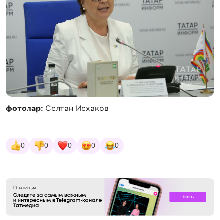
фотолар:
Солтан Исхаков
0
0
0
0
0