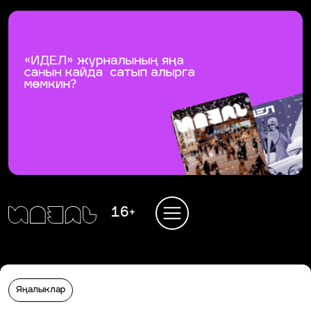
16+
Яңалыклар