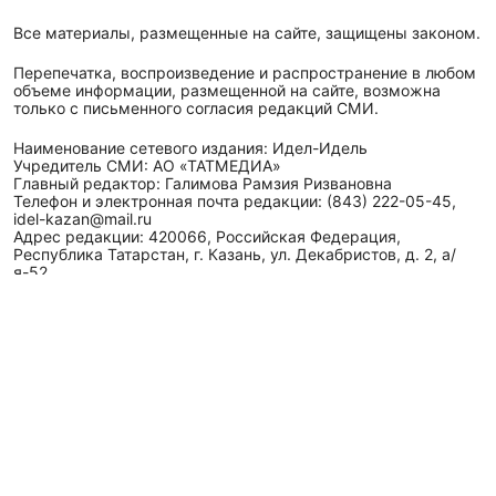
Все материалы, размещенные на сайте, защищены законом.
Перепечатка, воспроизведение и распространение в любом
объеме информации, размещенной на сайте, возможна
только с письменного согласия редакций СМИ.
Наименование сетевого издания: Идел-Идель
Учредитель СМИ: АО «ТАТМЕДИА»
Главный редактор: Галимова Рамзия Ризвановна
Телефон и электронная почта редакции: (843) 222-05-45,
idel-kazan@mail.ru
Адрес редакции: 420066, Российская Федерация,
Республика Татарстан, г. Казань, ул. Декабристов, д. 2, а/
я-52.
СМИ зарегистрировано Федеральной службой
по надзору в сфере связи,
информационных технологий
и массовых коммуникаций (Роскомнадзор)
ЭЛ № ФС 77 - 89431 от 14.05.2025
Для сообщений о фактах коррупции: idel-kazan@mail.ru
Антикоррупционная политика