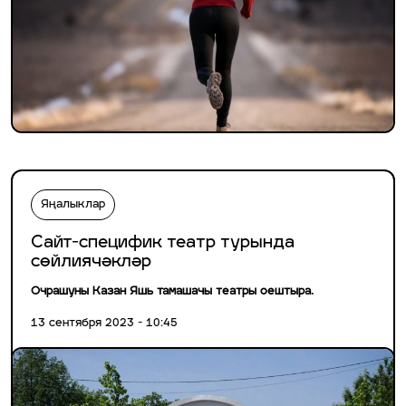
Яңалыклар
Сайт-специфик театр турында
сөйлиячәкләр
Очрашуны Казан Яшь тамашачы театры оештыра.
13 сентября 2023 - 10:45