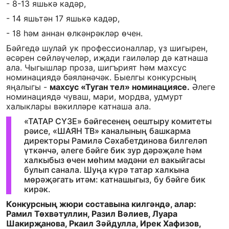
- 8-13 яшькә кадәр,
- 14 яшьтән 17 яшькә кадәр,
- 18 һәм аннан өлкәнрәкләр өчен.
Бәйгедә шулай ук профессионаллар, үз шигырен,
әсәрен сөйләүчеләр, иҗади гаиләләр дә катнаша
ала. Чыгышлар проза, шигърият һәм махсус
номинациядә бәяләнәчәк. Быелгы конкурсның
яңалыгы -
махсус «Туган тел» номинациясе.
Әлеге
номинациядә чуваш, мари, мордва, удмурт
халыклары вәкилләре катнаша ала.
«ТАТАР СҮЗЕ» бәйгесенең оештыру комитеты
рәисе, «ШАЯН ТВ» каналының башкарма
директоры Рамилә Сәхабетдинова билгеләп
үткәнчә, әлеге бәйге бик зур дәрәҗәле һәм
халкыбыз өчен мөһим мәдәни ел вакыйгасы
булып санала. Шуңа күрә татар халкына
мөрәҗәгать итәм: катнашыгыз, бу бәйге бик
кирәк.
Конкурсның жюри составына килгәндә, алар:
Рамил Төхвәтуллин, Разил Вәлиев, Луара
Шакирҗанова, Ркаил Зәйдулла, Ирек Хафизов,