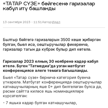
«ТАТАР СҮЗЕ» бәйгесенә гаризалар
кабул итү башланды
13 сентября 2023 - 11:51
Автор:
Идел
Былтыр бәйгегә гаризаларын 3500 кеше җибәргән
булган, быел исә, оештыручылар фикеренчә,
гаризалар тагын да күбрәк булыр дип көтелә.
Гаризалар 2023 елның 30 ноябренә кадәр кабул
ителә. Бүген "Татмедиа"да узган матбугат
конференциясе әлеге темага багышланды.
Быел «Татар сүзе» берничә категория буенча
үткәрелә. Матбугат конференциядә оештыручылар
катнашучыларның яше 0+ дип билгеләгән булса да,
рәсми сайтта киләсе яшь номинацияләре
күрсәтелгән:
- 7 яшькә кадәр булган катнашучылар,