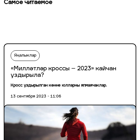
Самое читаемое
Яңалыклар
«Милләтләр кроссы – 2023» кайчан
уздырыла?
Кросс уздырылган көнне юлларны япмаячаклар.
13 сентября 2023 - 11:06