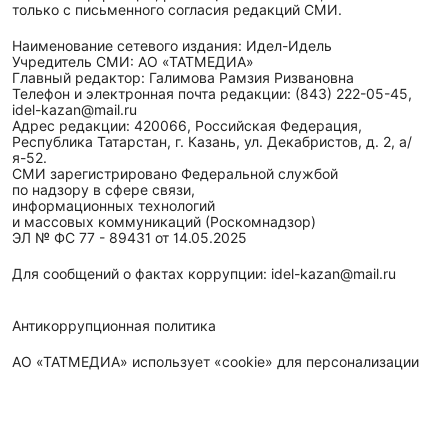
только с письменного согласия редакций СМИ.
Наименование сетевого издания: Идел-Идель
Учредитель СМИ: АО «ТАТМЕДИА»
Главный редактор: Галимова Рамзия Ризвановна
Телефон и электронная почта редакции: (843) 222-05-45,
idel-kazan@mail.ru
Адрес редакции: 420066, Российская Федерация,
Республика Татарстан, г. Казань, ул. Декабристов, д. 2, а/
я-52.
СМИ зарегистрировано Федеральной службой
по надзору в сфере связи,
информационных технологий
и массовых коммуникаций (Роскомнадзор)
ЭЛ № ФС 77 - 89431 от 14.05.2025
Для сообщений о фактах коррупции: idel-kazan@mail.ru
Антикоррупционная политика
АО «ТАТМЕДИА» использует «cookie»
для персонализации
сервисов и удобства пользователей сайтом. Использование
«cookie» можно отменить в настройках браузера.
Политика конфиденциальности