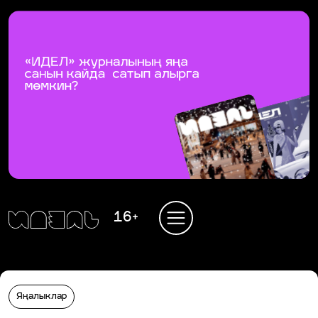
16+
Яңалыклар