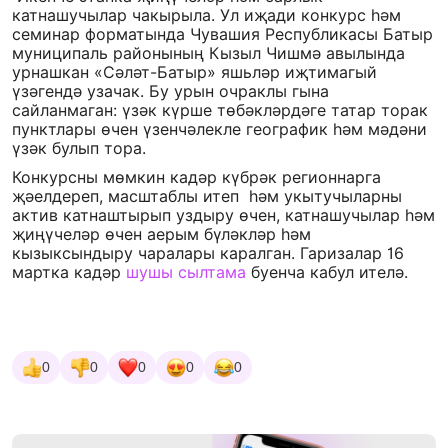
катнашучылар чакырыла. Ул иҗади конкурс һәм
семинар форматында Чувашия Республикасы Батыр
муниципаль районының Кызыл Чишмә авылында
урнашкан «Сәләт-Батыр» яшьләр иҗтимагый
үзәгендә узачак. Бу урын очраклы гына
сайланмаган: үзәк күрше төбәкләрдәге татар торак
пунктлары өчен үзенчәлекле географик һәм мәдәни
үзәк булып тора.
Конкурсны мөмкин кадәр күбрәк регионнарга
җәелдереп, масштаблы итеп һәм укытучыларны
актив катнаштырып уздыру өчен, катнашучылар һәм
җиңүчеләр өчен аерым бүләкләр һәм
кызыксындыру чаралары каралган. Гаризалар 16
мартка кадәр
шушы сылтама
буенча кабул ителә.
0
0
0
0
0