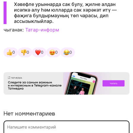
Хәвефле урыннарда сак булу, җилне алдан
исәпкә алу һәм юлларда сак хәрәкәт итү —
фаҗига булдырмауның төп чарасы, дип
ассызыклыйлар.
чыганак:
Татар-информ
0
0
0
0
0
Нет комментариев