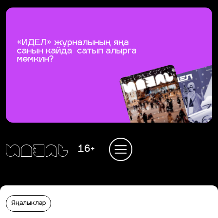
16+
Яңалыклар