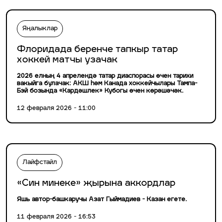
Яңалыклар
Флоридада беренче тапкыр татар
хоккей матчы узачак
2026 елның 4 апрелендә татар диаспорасы өчен тарихи
вакыйга булачак: АКШ һәм Канада хоккейчылары Тампа-
Бэй бозында «Кардәшлек» Кубогы өчен көрәшәчәк.
12 февраля 2026 - 11:00
Лайфстайл
«Син минеке» җырына аккордлар
Яшь автор-башкаручы Азат Гыймадиев - Казан егете.
11 февраля 2026 - 16:53