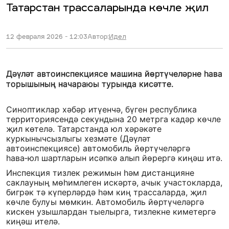
Татарстан трассаларында көчле җил
12 февраля 2026 - 12:03
Автор:
Идел
Дәүләт автоинспекциясе машина йөртүчеләрне һава
торышының начараюы турында кисәтте.
Синоптиклар хәбәр итүенчә, бүген республика
территориясендә секундына 20 метрга кадәр көчле
җил көтелә. Татарстанда юл хәрәкәте
куркынычсызлыгы хезмәте (Дәүләт
автоинспекциясе) автомобиль йөртүчеләргә
һава‑юл шартларын исәпкә алып йөрергә киңәш итә.
Инспекция тизлек режимын һәм дистанцияне
саклауның мөһимлеген искәртә, ачык участокларда,
бигрәк тә күперләрдә һәм киң трассаларда, җил
көчле булуы мөмкин. Автомобиль йөртүчеләргә
кискен узышлардан тыелырга, тизлекне киметергә
киңәш ителә.