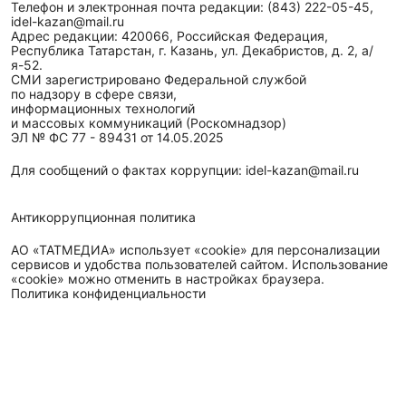
Телефон и электронная почта редакции: (843) 222-05-45,
idel-kazan@mail.ru
Адрес редакции: 420066, Российская Федерация,
Республика Татарстан, г. Казань, ул. Декабристов, д. 2, а/
я-52.
СМИ зарегистрировано Федеральной службой
по надзору в сфере связи,
информационных технологий
и массовых коммуникаций (Роскомнадзор)
ЭЛ № ФС 77 - 89431 от 14.05.2025
Для сообщений о фактах коррупции: idel-kazan@mail.ru
Антикоррупционная политика
АО «ТАТМЕДИА» использует «cookie»
для персонализации
сервисов и удобства пользователей сайтом. Использование
«cookie» можно отменить в настройках браузера.
Политика конфиденциальности
Телефон АО «ТАТМЕДИА»:
(843) 222 09 84
16+