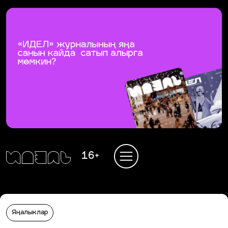
16+
Яңалыклар