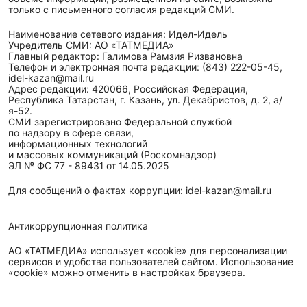
только с письменного согласия редакций СМИ.
Наименование сетевого издания: Идел-Идель
Учредитель СМИ: АО «ТАТМЕДИА»
Главный редактор: Галимова Рамзия Ризвановна
Телефон и электронная почта редакции: (843) 222-05-45,
idel-kazan@mail.ru
Адрес редакции: 420066, Российская Федерация,
Республика Татарстан, г. Казань, ул. Декабристов, д. 2, а/
я-52.
СМИ зарегистрировано Федеральной службой
по надзору в сфере связи,
информационных технологий
и массовых коммуникаций (Роскомнадзор)
ЭЛ № ФС 77 - 89431 от 14.05.2025
Для сообщений о фактах коррупции: idel-kazan@mail.ru
Антикоррупционная политика
АО «ТАТМЕДИА» использует «cookie»
для персонализации
сервисов и удобства пользователей сайтом. Использование
«cookie» можно отменить в настройках браузера.
Политика конфиденциальности