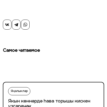
Самое читаемое
Яңалыклар
Якын көннәрдә һава торышы кискен
үзгәрәчәк