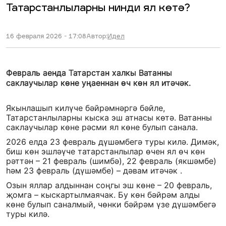
Татарстанлыларны нинди ял көтә?
16 февраля 2026 - 17:08
Автор:
Идел
Февраль аенда Татарстан халкы Ватанны
саклаучылар көне уңаеннан өч көн ял итәчәк.
Якынлашып килүче бәйрәмнәргә бәйле,
Татарстанлыларны кыска эш атнасы көтә. Ватанны
саклаучылар көне рәсми ял көне булып санала.
2026 елда 23 февраль дүшәмбегә туры килә. Димәк,
биш көн эшләүче татарстанлылар өчен ял өч көн
рәттән – 21 февраль (шимбә), 22 февраль (якшәмбе)
һәм 23 февраль (дүшәмбе) – дәвам итәчәк .
Озын яллар алдыннан соңгы эш көне – 20 февраль,
җомга – кыскартылмаячак. Бу көн бәйрәм алды
көне булып саналмый, чөнки бәйрәм үзе дүшәмбегә
туры килә.