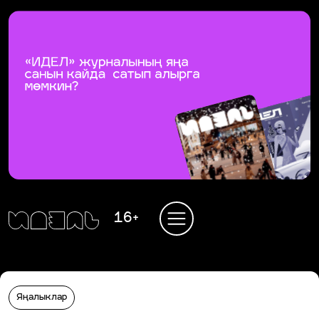
16+
Яңалыклар