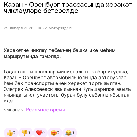
Казан - Оренбург трассасында хәрәкәт
чикләүләре бетерелде
29 января 2026 - 08:51
Автор:
Идел
Хәрәкәтне чикләү төбәкнең башка ике мөһим
маршрутында гамәлдә.
Гадәттән тыш хәлләр министрлыгы хәбәр итүенчә,
Казан - Оренбург автомобиль юлында автобуслар
һәм йөк транспорты өчен хәрәкәт торгызылган.
Элегрәк Алексеевск авылыннан Кульшарипов авылы
янындагы юл участогы буран булу сәбәпле ябылган
иде.
чыганак:
Реальное время
0
0
0
0
0