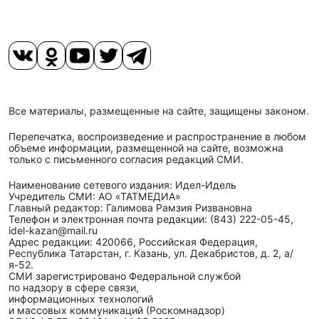
Все материалы, размещенные на сайте, защищены законом.
Перепечатка, воспроизведение и распространение в любом
объеме информации, размещенной на сайте, возможна
только с письменного согласия редакций СМИ.
Наименование сетевого издания: Идел-Идель
Учредитель СМИ: АО «ТАТМЕДИА»
Главный редактор: Галимова Рамзия Ризвановна
Телефон и электронная почта редакции: (843) 222-05-45,
idel-kazan@mail.ru
Адрес редакции: 420066, Российская Федерация,
Республика Татарстан, г. Казань, ул. Декабристов, д. 2, а/
я-52.
СМИ зарегистрировано Федеральной службой
по надзору в сфере связи,
информационных технологий
и массовых коммуникаций (Роскомнадзор)