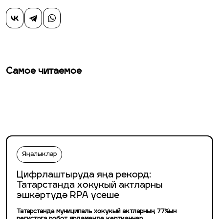
Самое читаемое
Яңалыклар
Цифрлаштыруда яңа рекорд:
Татарстанда хокукый актларны
эшкәртүдә RPA үсеше
Татарстанда муниципаль хокукый актларның 77%ын