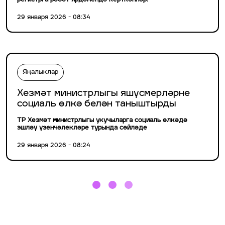
регистрга робот ярдәмендә керткәннәр.
29 января 2026 - 08:34
Яңалыклар
Хезмәт министрлыгы яшүсмерләрне
социаль өлкә белән таныштырды
ТР Хезмәт министрлыгы укучыларга социаль өлкәдә
эшләү үзенчәлекләре турында сөйләде
29 января 2026 - 08:24