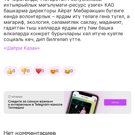
ихтыярыйлык мәгълүмати-ресурс үзәге» КАО
башкарма директоры Айрат Мөбәрәкшин бүгенге
көндә волонтерлык – ярдәм итү теләге генә түгел, ә
мәгариф, экология, сәламәтлек саклау, мәдәният,
гадәттән тыш хәлләрдә ярдәм итү һәм башка
өлкәләрдә конкрет бурычларны хәл итүче куәтле
социаль көч, дип билгеләп үтте.
«Шәһри Казан»
0
0
0
0
0
Нет комментариев