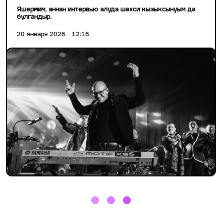
Яшермим, аннан интервью алуда шәхси кызыксынуым да
булгандыр.
20 января 2026 - 12:16