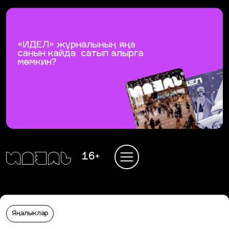
16+
Яңалыклар