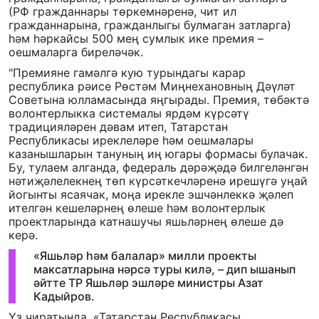
(РФ гражданнары төркемнәренә, чит ил
гражданнарына, гражданлыгы булмаган затларга)
һәм һәркайсы 500 мең сумлык ике премия –
оешмаларга биреләчәк.
"Премияне гамәлгә кую турындагы карар
республика рәисе Рөстәм Миңнехановның Дәүләт
Советына юлламасында яңгырады. Премия, төбәктә
волонтерлыкка системалы ярдәм күрсәтү
традицияләрен дәвам итеп, Татарстан
Республикасы иреклеләре һәм оешмалары
казанышларын тануның иң югары формасы булачак.
Бу, тулаем алганда, федераль дәрәҗәдә билгеләнгән
нәтиҗәлелекнең төп күрсәткечләренә ирешүгә уңай
йогынты ясаячак, моңа ирекле эшчәнлеккә җәлеп
ителгән кешеләрнең өлеше һәм волонтерлык
проектларында катнашучы яшьләрнең өлеше дә
керә.
«Яшьләр һәм балалар» милли проекты
максатларына нәрсә туры килә, – дип ышанып
әйтте ТР Яшьләр эшләре министры Азат
Кадыйров.
Үз чиратында, «Татарстан Республикасы