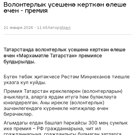
Волонтерлык үсешенә керткән өлеше
өчен - премия
21 января 2026 - 11:45
Автор:
Идел
Татарстанда волонтерлык үсешенә керткән өлеше
өчен «Мәрхәмәтле Татарстан» премиясе
булдырылды.
Бүген төбәк җитәкчесе Рөстәм Миңнеханов тиешле
указга кул куйды.
Премия Татарстан иреклеләрен (волонтерларын)
ачыклауга, аларга ярдәм итүгә һәм бүләкләүгә
юнәлдерелгән. Аны ирекле (волонтерлык)
эшчәнлегендәге күренекле нәтиҗәләр өчен
бирәчәкләр.
Агымдагы елдан башлап һәркайсы 300 мең сумлык
ике премия – РФ гражданнарына, чит ил
гражданнарына, гражданлыгы булмаган затларга