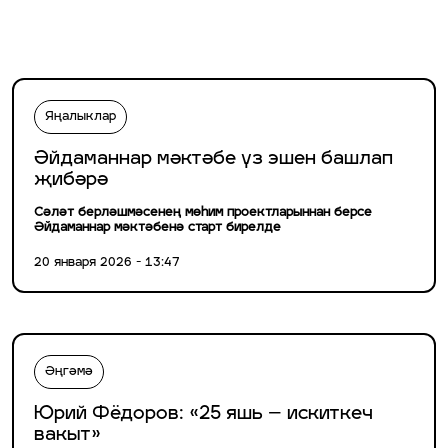
Яңалыклар
Әйдаманнар мәктәбе үз эшен башлап
җибәрә
Сәләт берләшмәсенең мөһим проектларыннан берсе
Әйдаманнар мәктәбенә старт бирелде
20 января 2026 - 13:47
Әңгәмә
Юрий Фёдоров: «25 яшь – искиткеч
вакыт»