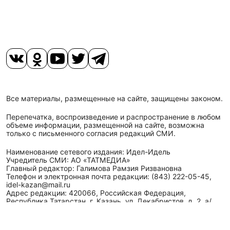
Все материалы, размещенные на сайте, защищены законом.
Перепечатка, воспроизведение и распространение в любом
объеме информации, размещенной на сайте, возможна
только с письменного согласия редакций СМИ.
Наименование сетевого издания: Идел-Идель
Учредитель СМИ: АО «ТАТМЕДИА»
Главный редактор: Галимова Рамзия Ризвановна
Телефон и электронная почта редакции: (843) 222-05-45,
idel-kazan@mail.ru
Адрес редакции: 420066, Российская Федерация,
Республика Татарстан, г. Казань, ул. Декабристов, д. 2, а/
я-52.
СМИ зарегистрировано Федеральной службой
по надзору в сфере связи,