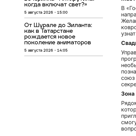
когда включат свет?»
В «Г
5 августа 2026 - 15:00
напр
Жела
От Шурале до Зиланта:
ковро
как в Татарстане
узна
рождается новое
Свад
поколение аниматоров
5 августа 2026 - 14:05
Упра
прогр
необы
позн
союз 
секре
Зона
Рядо
кото
пригл
смог
вопр