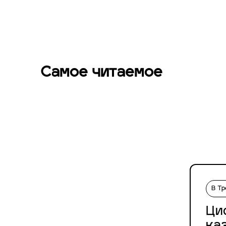
Самое читаемое
В Т
Ци
ка