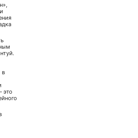
н»,
 и
ения
адка
ть
дным
нтуй.
 в
и
— это
ейного
в