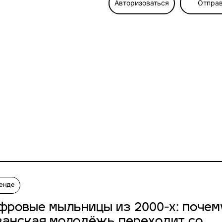
Авторизоваться
Отправ
ренде
фровые мыльницы из 2000-х: почем
занская молодёжь переходит со