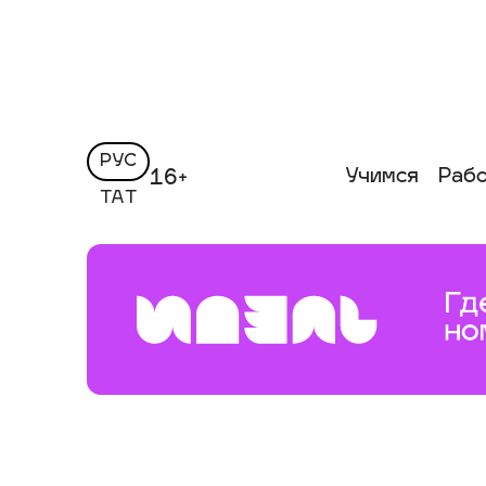
РУС
Учимся
Раб
16+
ТАТ