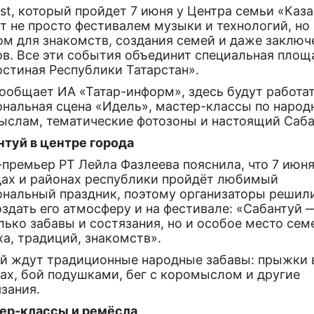
st, который пройдет 7 июня у Центра семьи «Каза
т не просто фестивалем музыки и технологий, но
ом для знакомств, создания семей и даже заключ
ов. Все эти события объединит специальная площ
остиная Республики Татарстан».
сообщает ИА «Татар-информ», здесь будут работа
ональная сцена «Идель», мастер-классы по наро
ыслам, тематические фотозоны и настоящий Саба
нтуй в центре города
премьер РТ Лейла Фазлеева пояснила, что 7 июня
дах и районах республики пройдёт любимый
ональный праздник, поэтому организаторы решил
здать его атмосферу и на фестивале: «Сабантуй 
лько забавы и состязания, но и особое место сем
а, традиций, знакомств».
ей ждут традиционные народные забавы: прыжки 
ах, бой подушками, бег с коромыслом и другие
зания.
ер-классы и ремёсла