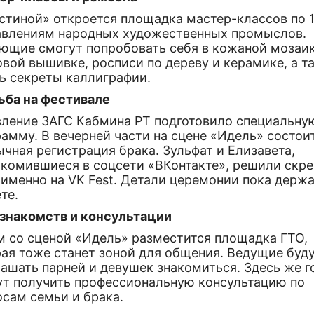
остиной» откроется площадка мастер-классов по 
авлениям народных художественных промыслов.
ющие смогут попробовать себя в кожаной мозаик
вой вышивке, росписи по дереву и керамике, а т
ть секреты каллиграфии.
ьба на фестивале
вление ЗАГС Кабмина РТ подготовило специальну
амму. В вечерней части на сцене «Идель» состои
чная регистрация брака. Зульфат и Елизавета,
акомившиеся в соцсети «ВКонтакте», решили скре
именно на VK Fest. Детали церемонии пока держа
те.
 знакомств и консультации
м со сценой «Идель» разместится площадка ГТО,
рая тоже станет зоной для общения. Ведущие буд
ашать парней и девушек знакомиться. Здесь же г
ут получить профессиональную консультацию по
осам семьи и брака.