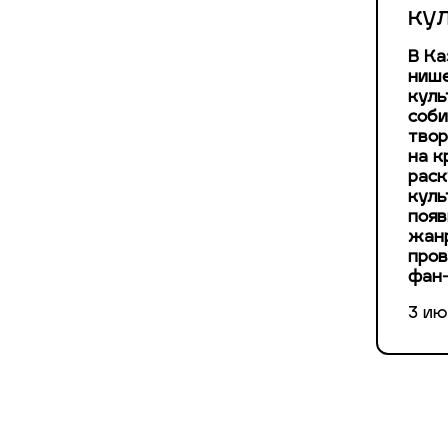
ку
В Ка
нише
куль
соби
твор
на к
раск
куль
появ
жанр
пров
фан-
3 ию