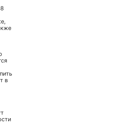
18
е,
акже
ю
тся
пить
т в
ут
ости