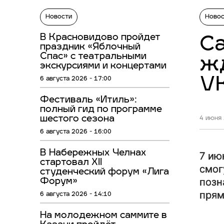
Новости
Ново
В Красновидово пройдет
Са
праздник «Яблочный
Спас» с театральными
жд
экскурсиями и концертами
VK
6 августа 2026 - 17:00
Фестиваль «Итиль»:
полный гид по программе
шестого сезона
4 июня 
6 августа 2026 - 16:00
В Набережных Челнах
7 ию
стартовал XII
смог
студенческий форум «Лига
позн
Форум»
прям
6 августа 2026 - 14:10
На молодежном саммите в