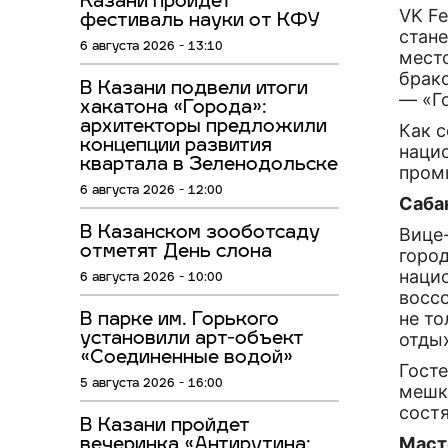
Казани пройдёт
VK Fe
фестиваль науки от КФУ
стане
6 августа 2026 - 13:10
мест
брак
В Казани подвели итоги
— «Г
хакатона «Города»:
архитекторы предложили
Как 
концепции развития
наци
квартала в Зеленодольске
пром
6 августа 2026 - 12:00
Саба
В Казанском зооботсаду
Вице-
отметят День слона
горо
наци
6 августа 2026 - 10:00
воссо
не то
В парке им. Горького
отдых
установили арт-объект
«Соединенные водой»
Гост
5 августа 2026 - 16:00
мешк
состя
В Казани пройдет
Маст
вечеринка «Антирутина: