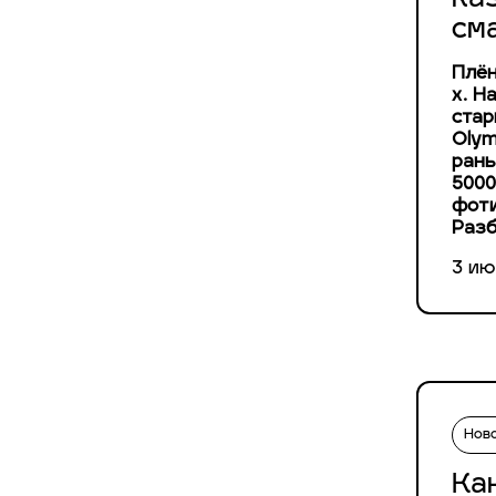
см
Плён
х. Н
стар
Olym
рань
5000
фоти
Разб
3 ию
Нов
Ка