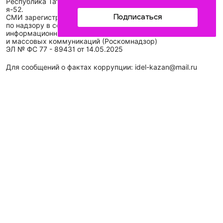
Республика Татарстан, г. Казань, ул. Декабристов, д. 2, а/
я-52.
СМИ зарегистрировано Федеральной службой
Подписаться
по надзору в сфере связи,
информационных технологий
и массовых коммуникаций (Роскомнадзор)
ЭЛ № ФС 77 - 89431 от 14.05.2025
Для сообщений о фактах коррупции: idel-kazan@mail.ru
Антикоррупционная политика
АО «ТАТМЕДИА» использует «cookie»
для персонализации
сервисов и удобства пользователей сайтом. Использование
«cookie» можно отменить в настройках браузера.
Политика конфиденциальности
Телефон АО «ТАТМЕДИА»:
(843) 222 09 84
16+