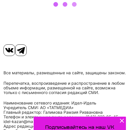
Все материалы, размещенные на сайте, защищены законом.
Перепечатка, воспроизведение и распространение в любом
объеме информации, размещенной на сайте, возможна
только с письменного согласия редакций СМИ.
Наименование сетевого издания: Идел-Идель
Учредитель СМИ: АО «ТАТМЕДИА»
Главный редактор: Галимова Рамзия Ризвановна
Телефон и электронная почта редакции: (843) 222-05-45,
idel-kazan@mail.ru
Адрес редакции: 420066, Российская Федерация,
Подписывайтесь на наш VK