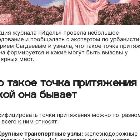
кция журнала «Идель» провела небольшое
едование и пообщалась с экспертом по урбанисти
ием Сагдеевым и узнала, что такое точка притяж
на формируется и какие могут быть вызовы у
лярных мест.
о такое точка притяжения 
кой она бывает
сифицировать точки притяжения можно по-разном
всего к ним относят:
Крупные транспортные узлы:
железнодорожные