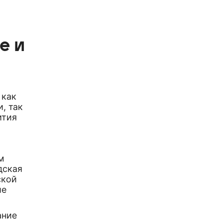
е и
 как
, так
ития
м
дская
ской
ие
ание