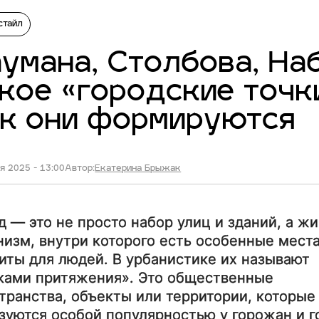
стайл
умана, Столбова, На
кое «городские точк
ак они формируются
я 2025 - 13:00
Автор:
Екатерина Брыжак
д — это не просто набор улиц и зданий, а ж
низм, внутри которого есть особенные места
иты для людей. В урбанистике их называют
ками притяжения». Это общественные
транства, объекты или территории, которые
зуются особой популярностью у горожан и г