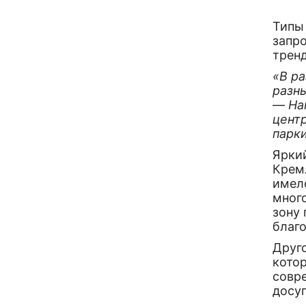
Типы 
запр
трен
«В р
разн
—
На
цент
парк
Ярки
Крем
имело
мног
зону 
благ
Друг
кото
совр
досуг