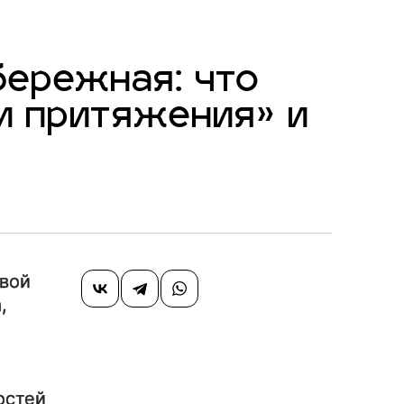
бережная: что
и притяжения» и
ивой
,
остей