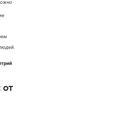
можно
ие
чем
 людей.
итрий
 от