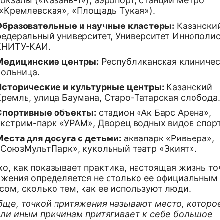
вокзалы («Казань-1»), аэропорт, станции метро
(«Кремлевская», «Площадь Тукая»).
Образовательные и научные кластеры:
Казански
федеральный университет, Университет Иннополис
КНИТУ-КАИ.
Медицинские центры:
Республиканская клиничес
больница.
Исторические и культурные центры:
Казанский
Кремль, улица Баумана, Старо-Татарская слобода
Спортивные объекты:
стадион «Ак Барс Арена»,
экстрим-парк «УРАМ», Дворец водных видов спорт
Места для досуга с детьми:
аквапарк «Ривьера»,
«СоюзМультПарк», кукольный театр «Экият».
о, как показывает практика, настоящая жизнь то
яжения определяется не столько ее официальным
сом, сколько тем, как ее используют люди.
бще, точкой притяжения называют место, которо
или иным причинам притягивает к себе большое