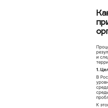
Ка
пр
ор
Проц
резу
и сл
терр
1. Ц
В Ро
уровн
сред
сред
проб
К эт