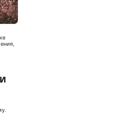
ке
ения,
и
у.