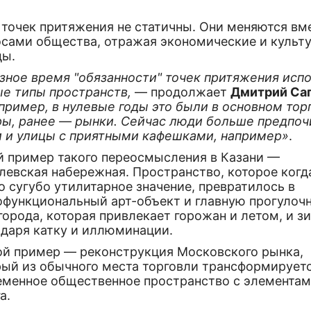
точек притяжения не статичны. Они меняются вм
осами общества, отражая экономические и культ
ды.
азное время "обязанности" точек притяжения исп
ые типы пространств,
— продолжает
Дмитрий Са
пример, в нулевые годы это были в основном тор
ры, ранее — рынки. Сейчас люди больше предпоч
и и улицы с приятными кафешками, например»
.
й пример такого переосмысления в Казани —
левская набережная. Пространство, которое когд
 сугубо утилитарное значение, превратилось в
офункциональный арт-объект и главную прогулоч
города, которая привлекает горожан и летом, и з
одаря катку и иллюминации.
ой пример — реконструкция Московского рынка,
рый из обычного места торговли трансформируетс
еменное общественное пространство с элемента
а.