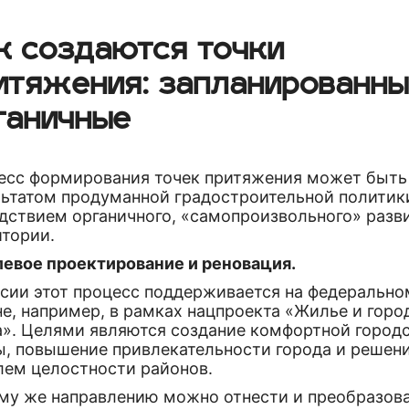
к создаются точки
итяжения: запланированны
ганичные
есс формирования точек притяжения может быть
льтатом продуманной градостроительной политики
едствием органичного, «самопроизвольного» разв
итории.
елевое проектирование и реновация.
ссии этот процесс поддерживается на федерально
е, например, в рамках нацпроекта «Жилье и горо
а». Целями являются создание комфортной город
ы, повышение привлекательности города и решен
лем целостности районов.
ому же направлению можно отнести и преобразов