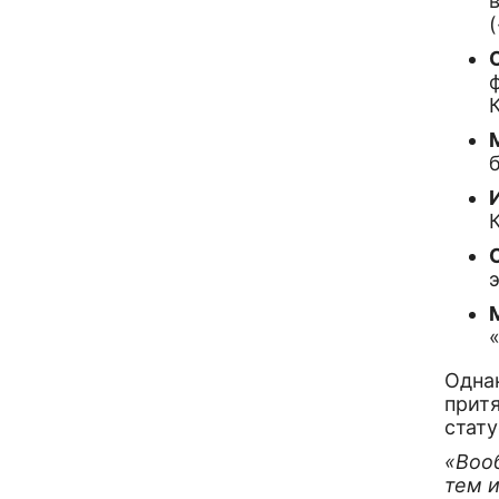
Однак
прит
стату
«Воо
тем 