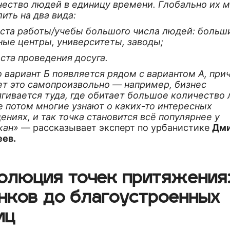
чество людей в единицу времени. Глобально их 
ить на два вида:
еста работы/учебы большого числа людей: больш
ные центры, университеты, заводы;
еста проведения досуга.
 вариант Б появляется рядом с вариантом А, при
ет это самопроизвольно — например, бизнес
ягивается туда, где обитает большое количество
е потом многие узнают о каких-то интересных
ениях, и так точка становится всё популярнее у
жан»
— рассказывает эксперт по урбанистике
Дм
еев.
олюция точек притяжения:
нков до благоустроенных
иц