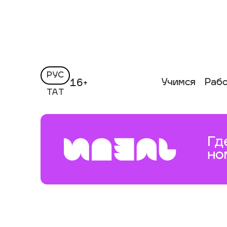
РУС
Учимся
Раб
16+
ТАТ