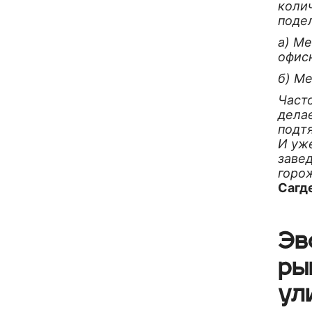
коли
подел
а) М
офис
б) М
Часто
дела
подт
И уж
завед
горо
Сагд
Эв
ры
ул