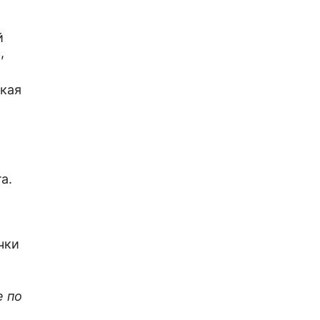
й
,
кая
.
а.
чки
е по