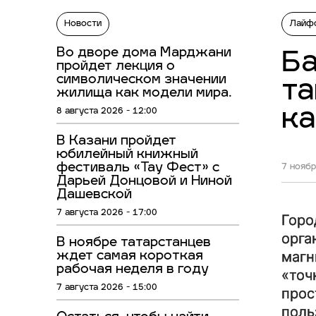
Новости
Лайф
Во дворе дома Марджани
Ба
пройдет лекция о
символическом значении
та
жилища как модели мира.
к
8 августа 2026 - 12:00
В Казани пройдет
юбилейный книжный
фестиваль «Тау Фест» с
7 ноябр
Дарьей Донцовой и Ниной
Дашевской
7 августа 2026 - 17:00
Горо
орга
В ноябре татарстанцев
магн
ждет самая короткая
рабочая неделя в году
«точ
7 августа 2026 - 15:00
прос
поль