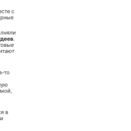
есте с
урные
олняли
гдеев
.
говые
итают
а-то
ную
имой,
я в
ми