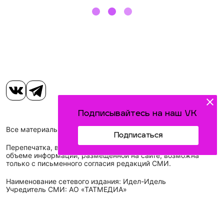
Подписывайтесь на наш VK
Все материалы, размещенные на сайте, защищены законом.
Подписаться
Перепечатка, воспроизведение и распространение в любом
объеме информации, размещенной на сайте, возможна
только с письменного согласия редакций СМИ.
Наименование сетевого издания: Идел-Идель
Учредитель СМИ: АО «ТАТМЕДИА»
Главный редактор: Галимова Рамзия Ризвановна
Телефон и электронная почта редакции: (843) 222-05-45,
idel-kazan@mail.ru
Адрес редакции: 420066, Российская Федерация,