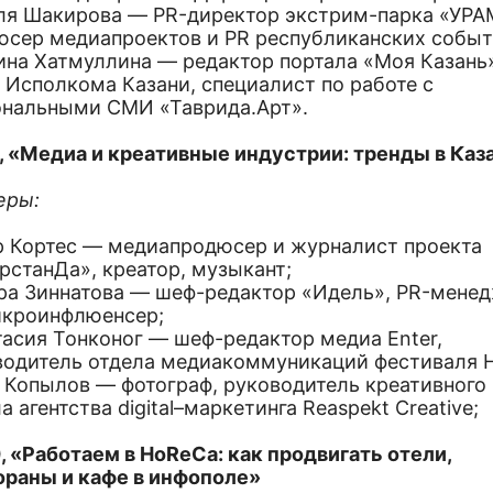
ля Шакирова — PR-директор экстрим-парка «УРА
юсер медиапроектов и PR республиканских событ
ина Хатмуллина — редактор портала «Моя Казань
 Исполкомa Казани, специалист по работе с
ональными СМИ «Таврида.Арт».
5, «Медиа и креативные индустрии: тренды в Каз
еры:
р Кортес — медиапродюсер и журналист проекта
рстанДа», креатор, музыкант;
ра Зиннатова — шеф-редактор «Идель», PR-менед
микроинфлюенсер;
тасия Тонконог — шеф-редактор медиа Enter,
водитель отдела медиакоммуникаций фестиваля 
 Копылов — фотограф, руководитель креативного
а агентства digital–маркетинга Reaspekt Creative;
, «Работаем в HoReCa: как продвигать отели,
ораны и кафе в инфополе»