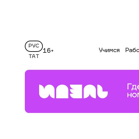
РУС
Учимся
Раб
16+
ТАТ