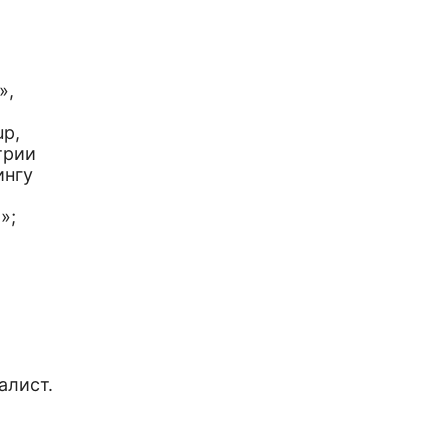
»,
up,
трии
ингу
»;
алист.