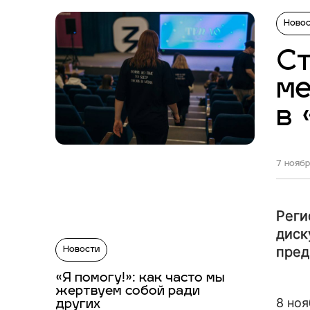
Ново
Ст
ме
в
7 ноябр
Реги
диск
пред
Новости
«Я помогу!»: как часто мы
жертвуем собой ради
8 но
других