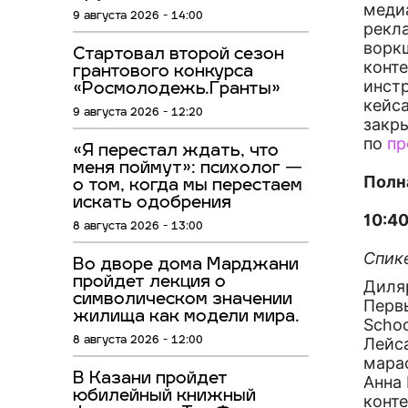
меди
9 августа 2026 - 14:00
рекл
ворк
Стартовал второй сезон
конт
грантового конкурса
инст
«Росмолодежь.Гранты»
кейса
9 августа 2026 - 12:20
закры
по
пр
«Я перестал ждать, что
меня поймут»: психолог —
Полн
о том, когда мы перестаем
искать одобрения
10:40
8 августа 2026 - 13:00
Спик
Во дворе дома Марджани
пройдет лекция о
Диля
символическом значении
Первы
жилища как модели мира.
Schoo
Лейс
8 августа 2026 - 12:00
мара
В Казани пройдет
Анна
юбилейный книжный
конте