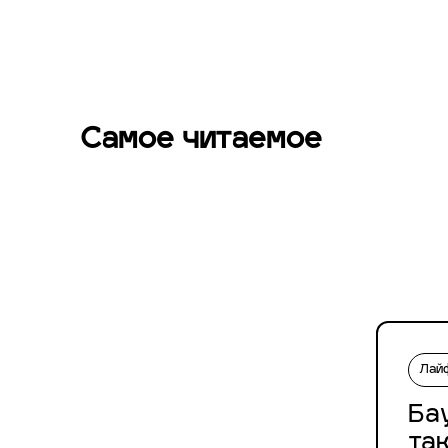
Самое читаемое
Лай
Ба
та