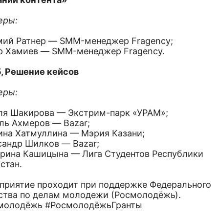
еры:
мий Ратнер — SMM-менеджер Fragency;
р Хамиев — SMM-менеджер Fragency.
5, Решение кейсов
еры:
ля Шакирова — Экстрим-парк «УРАМ»;
ль Ахмеров — Bazar;
ина Хатмуллина — Мэрия Казани;
сандр Шилков — Bazar;
ерина Кашицына — Лига Студентов Республики
стан.
приятие проходит при поддержке Федерального
тства по делам молодежи (Росмолодёжь).
молодёжь #РосмолодёжьГранты