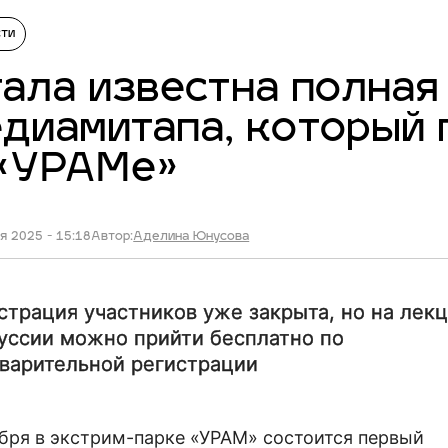
сти
ала известна полная
диамитапа, который 
 «УРАМе»
я 2025 - 15:18
Автор:
Аделина Юнусова
страция участников уже закрыта, но на лекц
уссии можно прийти бесплатно по
варительной регистрации
ября в экстрим-парке «УРАМ» состоится первый