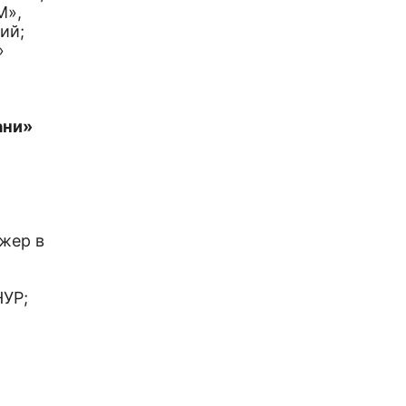
М»,
ий;
»
ани»
жер в
НУР;