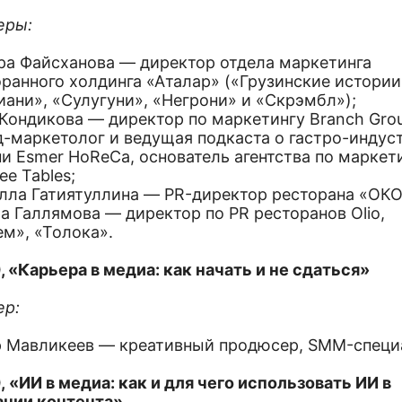
еры:
ра Файсханова — директор отдела маркетинга
ранного холдинга «Аталар» («Грузинские истории
ани», «Сулугуни», «Негрони» и «Скрэмбл»);
 Кондикова — директор по маркетингу Branch Gro
д-маркетолог и ведущая подкаста о гастро-индус
и Esmer HoReCa, основатель агентства по маркет
ee Tables;
лла Гатиятуллина — PR-директор ресторана «ОКО
а Галлямова — директор по PR ресторанов Olio,
м», «Толока».
, «Карьера в медиа: как начать и не сдаться»
ер:
р Мавликеев — креативный продюсер, SMM-специ
, «ИИ в медиа: как и для чего использовать ИИ в
ании контента»