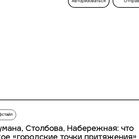
Авторизоваться
Отправ
фстайл
умана, Столбова, Набережная: что
кое «городские точки притяжения»