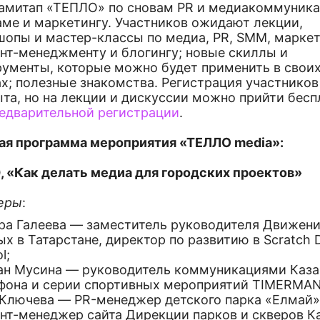
амитап «ТЕПЛО» по сновам PR и медиакоммуника
аме и маркетингу. Участников ожидают лекции,
шопы и мастер-классы по медиа, PR, SMM, маркет
ент-менеджменту и блогингу; новые скиллы и
рументы, которые можно будет применить в свои
х; полезные знакомства. Регистрация участников
та, но на лекции и дискуссии можно прийти бесп
едварительной регистрации
.
ая программа мероприятия «ТЕЛЛО media»:
, «
Как делать медиа для городских проектов»
еры
:
ра Галеева — заместитель руководителя Движен
х в Татарстане, директор по развитию в Scratch 
l;
ан Мусина — руководитель коммуникациями Каза
фона и серии спортивных мероприятий TIMERMAN
 Ключева — PR-менеджер детского парка «Елмай»
нт-менеджер сайта Дирекции парков и скверов К