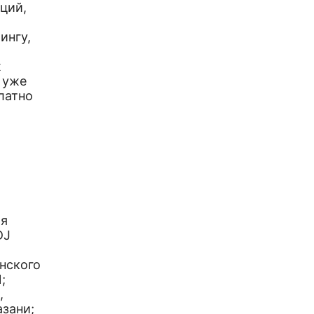
ций,
ингу,
х
 уже
латно
ия
DJ
нского
;
,
азани;