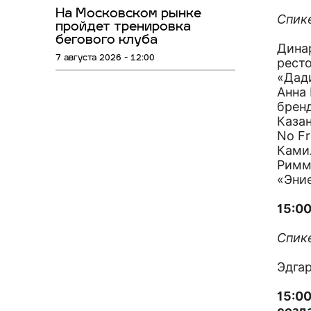
На Московском рынке
Спик
пройдет тренировка
бегового клуба
Дина
7 августа 2026 - 12:00
ресто
«Дади
Анна
брен
Казан
No Fr
Ками
Римм
«Эние
15:00
Спик
Эдга
15:00
созд