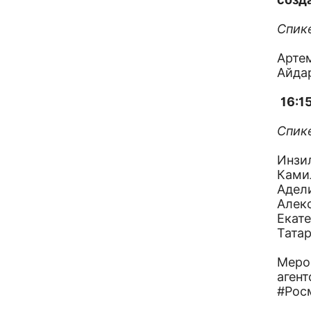
Спик
Арте
Айда
16:1
Спик
Инзи
Ками
Адел
Алек
Екат
Татар
Меро
аген
#Рос