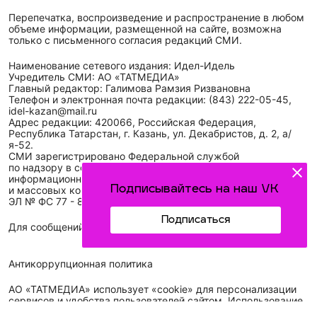
Перепечатка, воспроизведение и распространение в любом
объеме информации, размещенной на сайте, возможна
только с письменного согласия редакций СМИ.
Наименование сетевого издания: Идел-Идель
Учредитель СМИ: АО «ТАТМЕДИА»
Главный редактор: Галимова Рамзия Ризвановна
Телефон и электронная почта редакции: (843) 222-05-45,
idel-kazan@mail.ru
Адрес редакции: 420066, Российская Федерация,
Республика Татарстан, г. Казань, ул. Декабристов, д. 2, а/
я-52.
СМИ зарегистрировано Федеральной службой
по надзору в сфере связи,
информационных технологий
Подписывайтесь на наш VK
и массовых коммуникаций (Роскомнадзор)
ЭЛ № ФС 77 - 89431 от 14.05.2025
Подписаться
Для сообщений о фактах коррупции: idel-kazan@mail.ru
Антикоррупционная политика
АО «ТАТМЕДИА» использует «cookie»
для персонализации
сервисов и удобства пользователей сайтом. Использование
«cookie» можно отменить в настройках браузера.