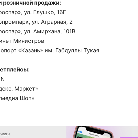
и розничной продажи:
роспар», ул. Глушко, 16Г
опромпарк, ул. Аграрная, 2
роспар», ул. Амирхана, 101В
бинет Министров
ропорт «Казань» им. Габдуллы Тукая
етплейсы:
ZON
декс. Маркет»
атмедиа Шоп»