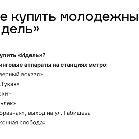
де купить молодежны
Идель»
купить «Идель»?
инговые аппараты на станциях метро:
еверный вокзал»
.Тукая»
рки»
шьлек»
бравная», выход на ул. Габишева
уконная слобода»