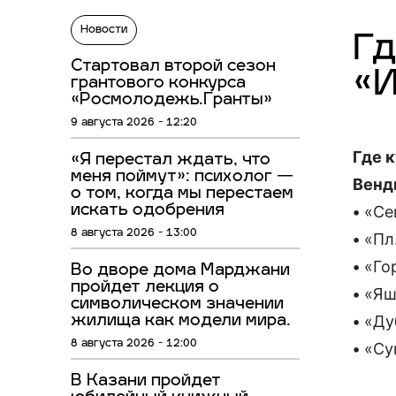
Новости
Г
Стартовал второй сезон
«
грантового конкурса
«Росмолодежь.Гранты»
9 августа 2026 - 12:20
Где 
«Я перестал ждать, что
меня поймут»: психолог —
Венд
о том, когда мы перестаем
искать одобрения
• «С
8 августа 2026 - 13:00
• «Пл
• «Го
Во дворе дома Марджани
пройдет лекция о
• «Я
символическом значении
• «Ду
жилища как модели мира.
8 августа 2026 - 12:00
• «С
В Казани пройдет