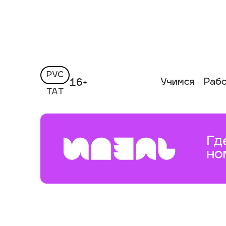
РУС
Учимся
Раб
16+
ТАТ