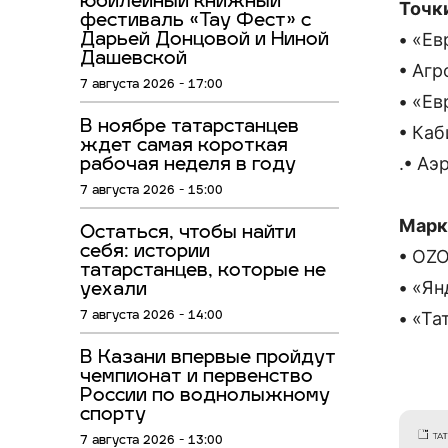
юбилейный книжный
Точк
фестиваль «Тау Фест» с
• «Ев
Дарьей Донцовой и Ниной
Дашевской
• Агр
7 августа 2026 - 17:00
• «Ев
В ноябре татарстанцев
• Ка
ждет самая короткая
.• Аэ
рабочая неделя в году
7 августа 2026 - 15:00
Марк
Остаться, чтобы найти
себя: истории
• O
татарстанцев, которые не
• «Ян
уехали
• «Т
7 августа 2026 - 14:00
В Казани впервые пройдут
чемпионат и первенство
России по воднолыжному
спорту
7 августа 2026 - 13:00