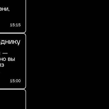
зни,
15:15
зднику
ы —
но вы
из
.
15:00