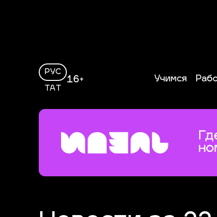
РУС
Учимся
Раб
16+
ТАТ