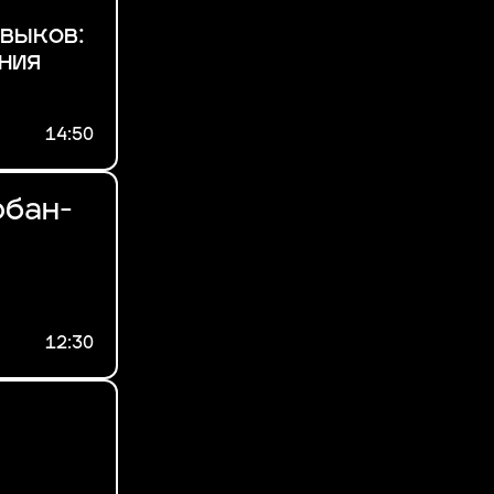
выков:
ния
14:50
рбан-
12:30