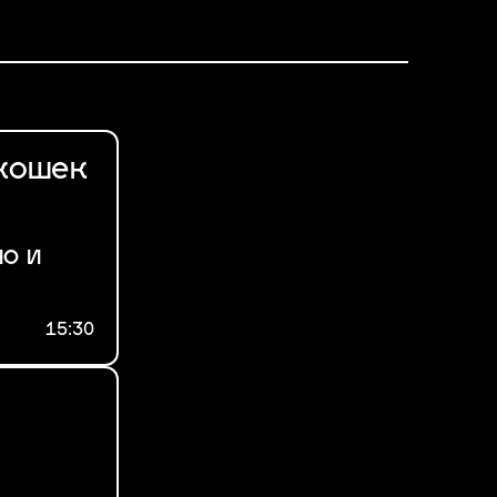
 кошек
о и
15:30