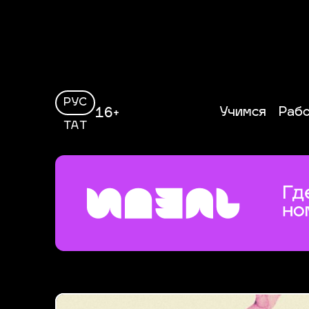
РУС
Учимся
Раб
16+
ТАТ