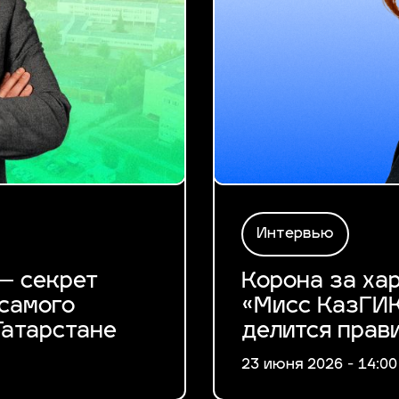
Интервью
— секрет
Корона за ха
самого
«Мисс КазГИК
Татарстане
делится прав
23 июня 2026 - 14:00