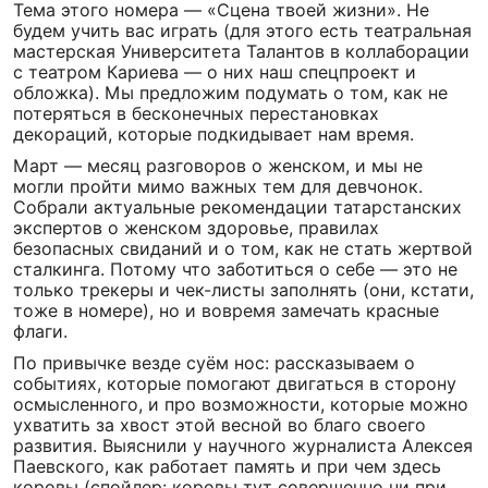
Тема этого номера — «Сцена твоей жизни». Не
будем учить вас играть (для этого есть театральная
мастерская Университета Талантов в коллаборации
с театром Кариева — о них наш спецпроект и
обложка). Мы предложим подумать о том, как не
потеряться в бесконечных перестановках
декораций, которые подкидывает нам время.
Март — месяц разговоров о женском, и мы не
могли пройти мимо важных тем для девчонок.
Собрали актуальные рекомендации татарстанских
экспертов о женском здоровье, правилах
безопасных свиданий и о том, как не стать жертвой
сталкинга. Потому что заботиться о себе — это не
только трекеры и чек-листы заполнять (они, кстати,
тоже в номере), но и вовремя замечать красные
флаги.
По привычке везде суём нос: рассказываем о
событиях, которые помогают двигаться в сторону
осмысленного, и про возможности, которые можно
ухватить за хвост этой весной во благо своего
развития. Выяснили у научного журналиста Алексея
Паевского, как работает память и при чем здесь
коровы (спойлер: коровы тут совершенно ни при