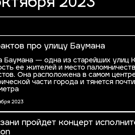
октября 2023
фактов про улицу Баумана
а Баумана — одна из старейших улиц К
ость ее жителей и место паломничест
стов. Она расположена в самом центр
рической части города и тянется почти
метра
ября 2023
азани пройдет концерт исполнит
kon