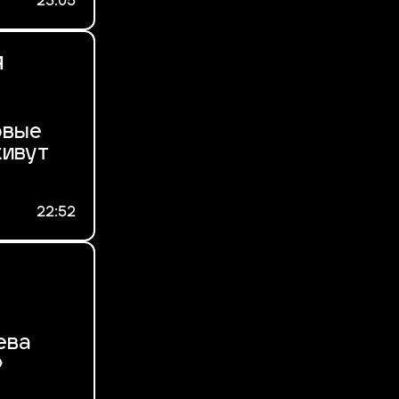
23:05
я
рвые
живут
22:52
ева
»