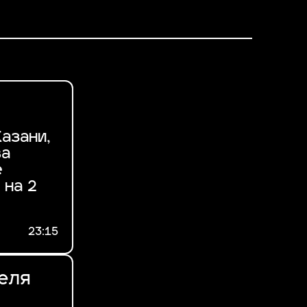
азани,
ва
е
 на 2
23:15
еля