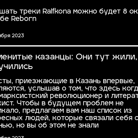
шать треки Ralfkona можно будет 8 о
убе Reborn
ября 2023
менитые казанцы: Они тут жили,
 учились
сты, приезжающие в Казань впервые,
ляются, услышав о том, что здесь ког
марксистский революционер и литера
хист. Чтобы в будущем проблем не
икало, предлагаем вам наш список из
ресных людей, которые связали себя 
нью, но вы об этом не знали