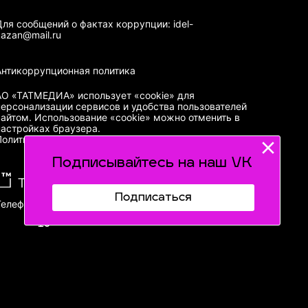
Для сообщений о фактах коррупции: idel-
kazan@mail.ru
Антикоррупционная политика
АО «ТАТМЕДИА» использует «cookie»
для
персонализации сервисов и удобства пользователей
сайтом. Использование «cookie» можно отменить в
настройках браузера.
Политика конфиденциальности
Подписывайтесь на наш VK
Подписаться
Телефон АО «ТАТМЕДИА»:
(843) 222 09 84
16+