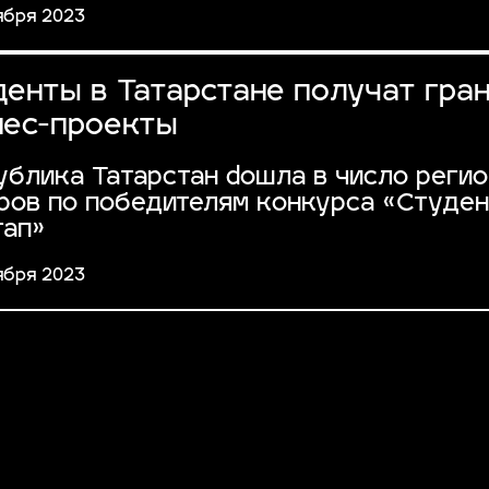
ября 2023
енты в Татарстане получат гра
нес-проекты
ублика Татарстан dошла в число регио
ров по победителям конкурса «Студе
тап»
ября 2023