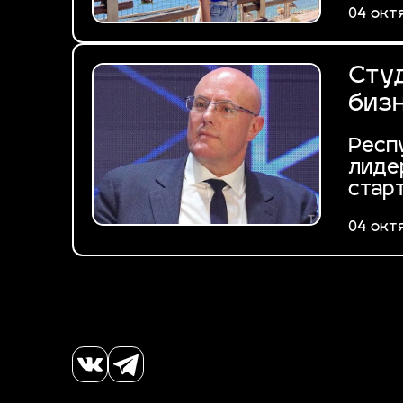
04 окт
Студ
биз
Респ
лиде
стар
04 окт