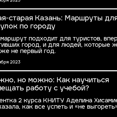
ября 2023
ая-старая Казань: Маршруты дл
гулок по городу
 маршрут подходит для туристов, впе
тивших город, и для людей, которые 
уже не первый год.
ября 2023
жно, но можно: Как научиться
мещать работу с учебой?
ентка 2 курса КНИТУ Аделина Хисами
казала, как все успеть и «не выгореть