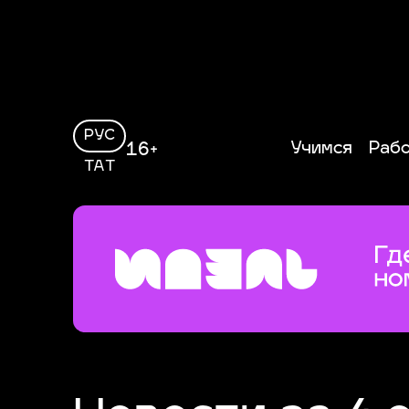
РУС
Учимся
Раб
16+
ТАТ