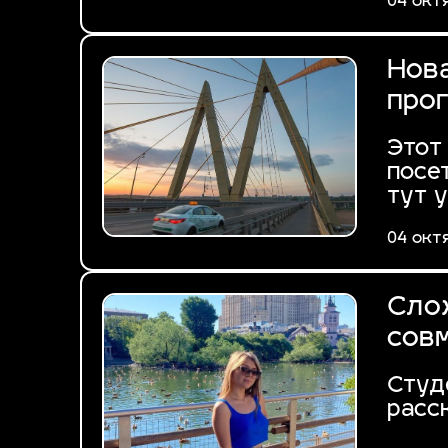
04 окт
Нов
про
Этот
посе
тут 
04 окт
Сло
сов
Студ
расс