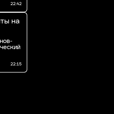
22:42
нты на
нов-
нческий
22:15