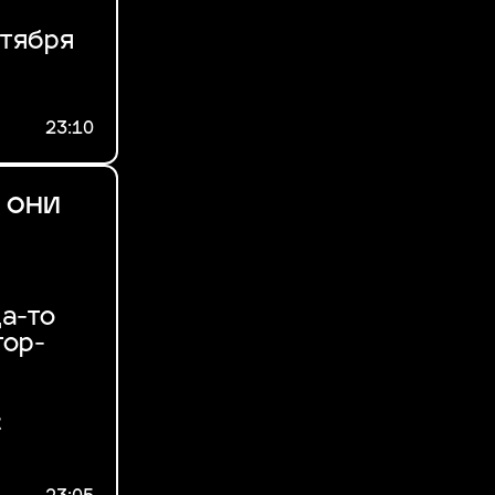
ктября
23:10
 они
да-то
тор-
с