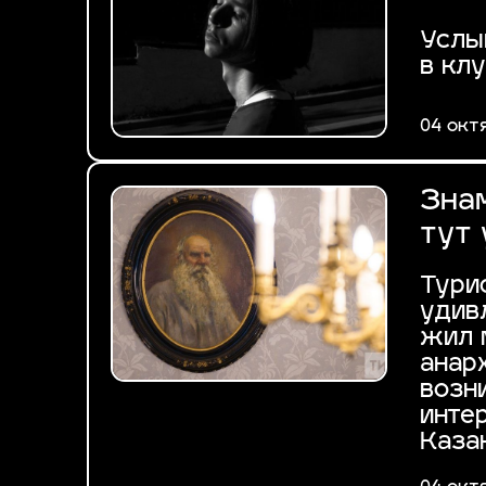
Услы
в кл
04 окт
Зна
тут
Тури
удив
жил 
анар
возн
инте
Каза