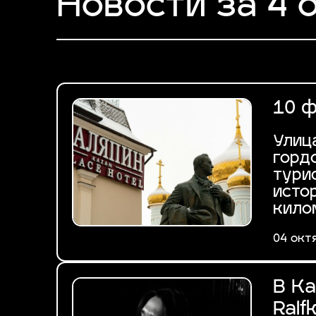
Новости за 4 
10 
Улиц
горд
тури
исто
кило
04 окт
В К
Ralf