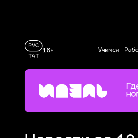
РУС
Учимся
Раб
16+
ТАТ