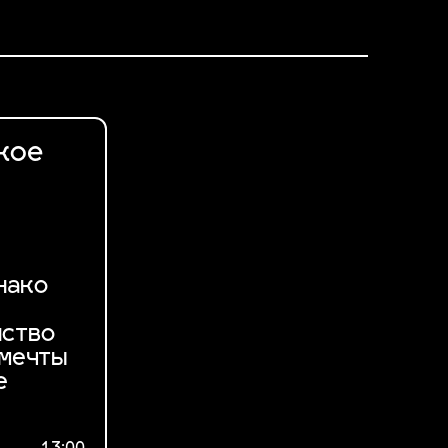
кое
нако
нство
 мечты
е