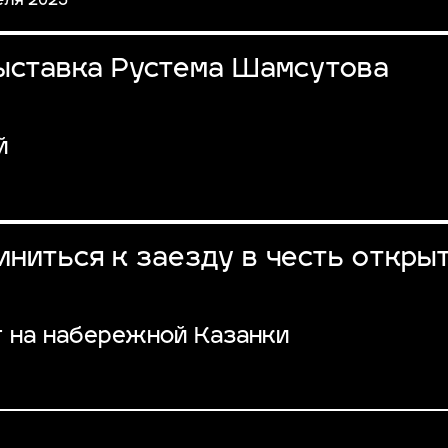
еля 2025
выставка Рустема Шамсутова
й
ниться к заезду в честь откры
т на набережной Казанки