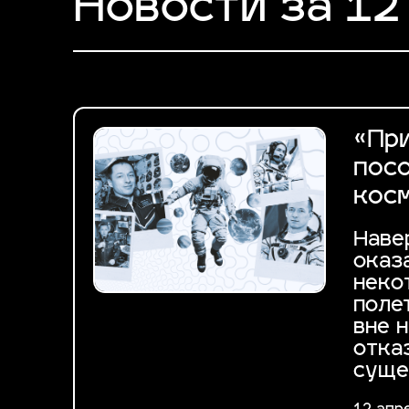
Новости за 12
«При
посо
кос
Наве
оказ
неко
поле
вне 
отка
суще