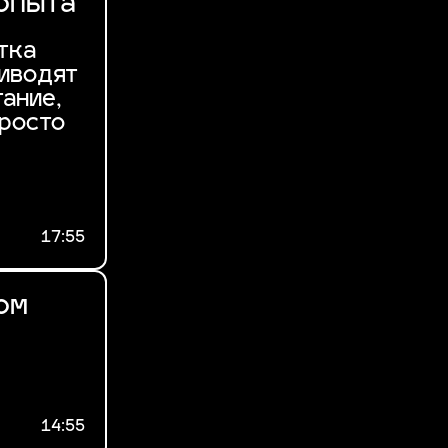
 опыта
тка
риводят
ание,
просто
17:55
ом
14:55