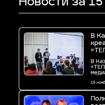
Новости за 15
В К
кре
«ТЕ
В Ка
«ТЕП
меди
15 ноя
Пол