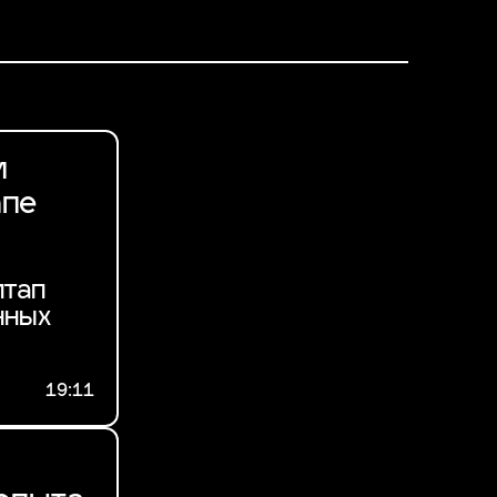
и
апе
итап
нных
19:11