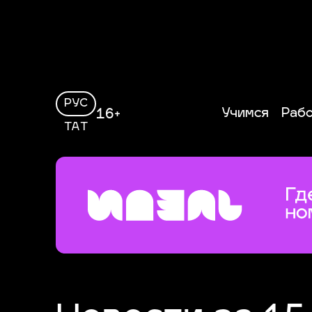
РУС
Учимся
Раб
16+
ТАТ