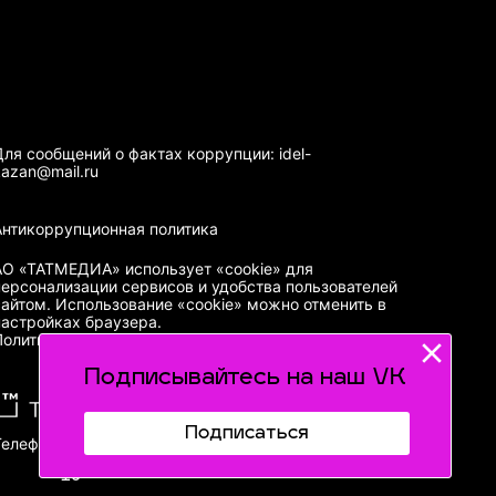
Для сообщений о фактах коррупции: idel-
kazan@mail.ru
Антикоррупционная политика
АО «ТАТМЕДИА» использует «cookie»
для
персонализации сервисов и удобства пользователей
сайтом. Использование «cookie» можно отменить в
настройках браузера.
Политика конфиденциальности
Подписывайтесь на наш VK
Подписаться
Телефон АО «ТАТМЕДИА»:
(843) 222 09 84
16+