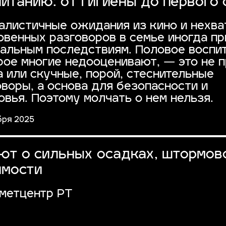
итанию: от гигиены до первого
алистичные ожидания из кино и нехва
овенных разговоров в семье иногда п
чальным последствиям. Половое воспит
рое многие недооценивают, — это не 
а или скучные, порой, стеснительные
оворы, а основа для безопасности и
овья. Поэтому молчать о нем нельзя.
бря 2025
т о сильных осадках, штормов
имости
метцентр РТ