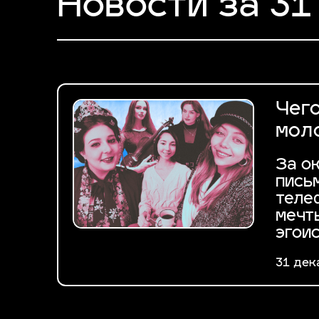
Новости за 31
Чего
мол
За о
пись
теле
мечт
эгои
31 дек