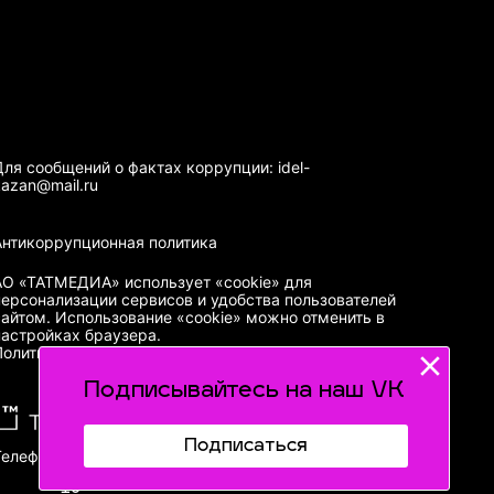
Для сообщений о фактах коррупции: idel-
kazan@mail.ru
Антикоррупционная политика
АО «ТАТМЕДИА» использует «cookie»
для
персонализации сервисов и удобства пользователей
сайтом. Использование «cookie» можно отменить в
настройках браузера.
Политика конфиденциальности
Подписывайтесь на наш VK
Подписаться
Телефон АО «ТАТМЕДИА»:
(843) 222 09 84
16+