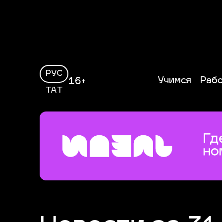
РУС
Учимся
Раб
16+
ТАТ