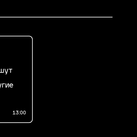
ишут
угие
13:00