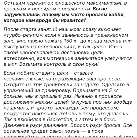
Оставим пережиток юношеского максимализма в
прошлом и перейдем к реальности
. Вы не
задумывались, почему мы часто бросаем хобби,
которое нам вроде бы нравится?
После старта занятий наш мозг сразу включает
«турбо-режим»: если я занимаюсь в тренажерном
зале, мне нужно пожать 150 кг до конца месяца или
выступить на соревнованиях, и так далее. Из-за
такой необоснованной постановки цели,
естественно, вся мотивация заниматься улетучится
в миг. Возьмите контроль в свои руки!
Если любите ставить цели – ставьте
незначительные, но отражающие ваш прогресс.
Сходите на три тренировки за неделю. Сделайте 6
упражнений за тренировку. Поднимите на 5 кг
больше, чем в прошлый раз. Именно в процессе
достижения мелких целей (а лучше про них вообще
не думать, и просто наслаждаться процессом)
рождается искренняя любовь к тому, что делаешь.
Так я влюбился в баскетбол, а затем и в бокс.
Движение ради движения. Бросок ради броска. Все
остальное придет само, позже — а пока
наслаждайтесь и погружайтесь в удивительный мир