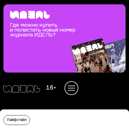
16+
Лайфстайл