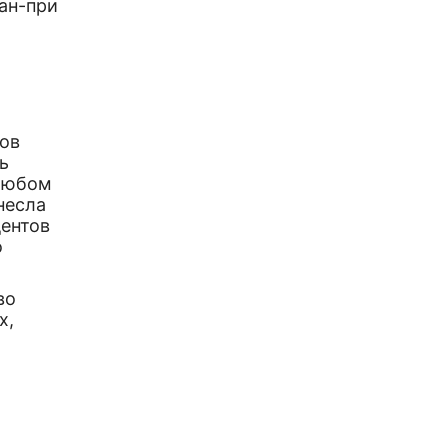
ан-при
я
ов
ь
 любом
несла
дентов
о
во
х,