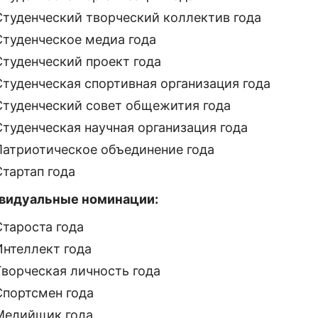
Студенческий творческий коллектив года
Студенческое медиа года
Студенческий проект года
Студенческая спортивная организация года
Студенческий совет общежития года
Студенческая научная организация года
Патриотическое объединение года
Стартап года
видуальные номинации:
Староста года
Интеллект года
Творческая личность года
Спортсмен года
Медийщик года