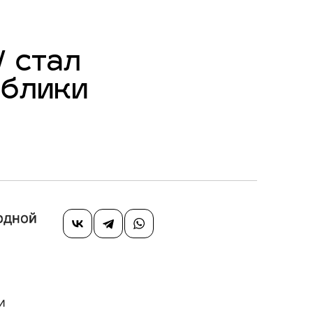
 стал
ублики
одной
и