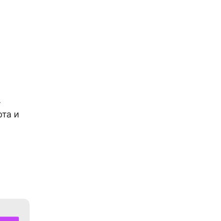
т
рта и