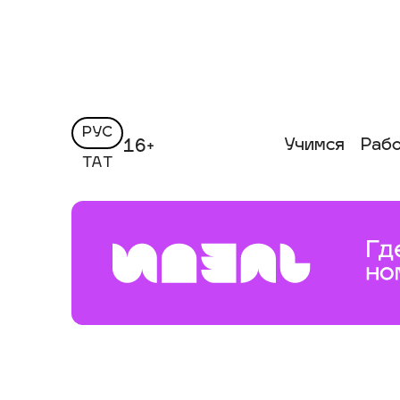
РУС
Учимся
Раб
16+
ТАТ