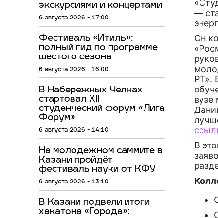
«Сту
экскурсиями и концертами
— ста
6 августа 2026 - 17:00
энер
Он к
Фестиваль «Итиль»:
«Рос
полный гид по программе
шестого сезона
руко
моло
6 августа 2026 - 16:00
РТ». 
обуч
В Набережных Челнах
вузе 
стартовал XII
студенческий форум «Лига
Дани
Форум»
лучш
ссыл
6 августа 2026 - 14:10
В эт
На молодежном саммите в
заяво
Казани пройдёт
разде
фестиваль науки от КФУ
Колл
6 августа 2026 - 13:10
В Казани подвели итоги
хакатона «Города»: