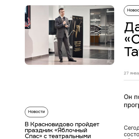
Ново
Да
«С
Та
27 янва
Он п
прог
Новости
В Красновидово пройдет
Сегод
праздник «Яблочный
сост
Спас» с театральными