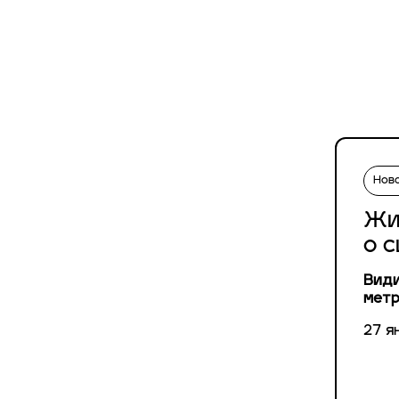
Нов
Жи
о 
Види
метр
27 я