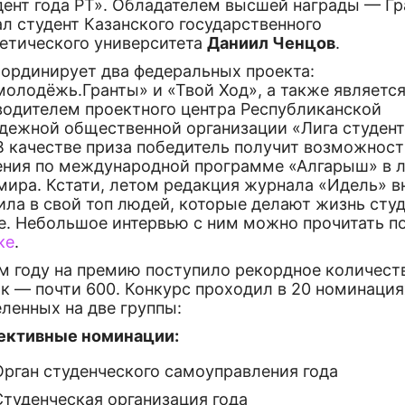
дент года РТ». Обладателем высшей награды — Гр
л студент Казанского государственного
гетического университета
Даниил Ченцов
.
оординирует два федеральных проекта:
молодёжь.Гранты» и «Твой Ход», а также являетс
водителем проектного центра Республиканской
дежной общественной организации «Лига студент
В качестве приза победитель получит возможност
ения по международной программе «Алгарыш» в
мира. Кстати, летом редакция журнала «Идель» в
ила в свой топ людей, которые делают жизнь сту
е. Небольшое интервью с ним можно прочитать п
ке
.
ом году на премию поступило рекордное количест
к — почти 600. Конкурс проходил в 20 номинация
ленных на две группы:
ективные номинации:
Орган студенческого самоуправления года
Студенческая организация года