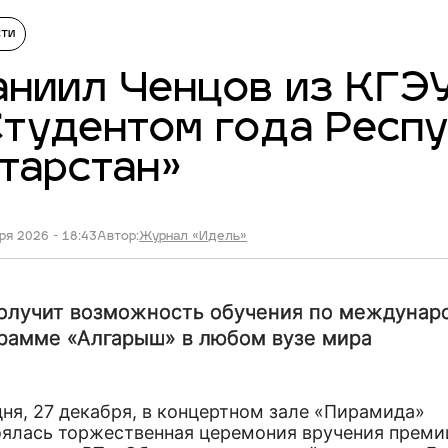
сти
ниил Ченцов из КГЭУ
тудентом года Респ
тарстан»
ря 2026 - 18:43
Автор:
Журнал «Идель»
олучит возможность обучения по междунар
рамме «Алгарыш» в любом вузе мира
ня, 27 декабря, в концертном зале «Пирамида»
оялась торжественная церемония вручения преми