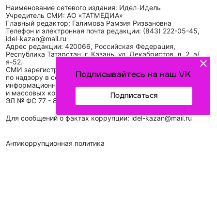
Наименование сетевого издания: Идел-Идель
Учредитель СМИ: АО «ТАТМЕДИА»
Главный редактор: Галимова Рамзия Ризвановна
Телефон и электронная почта редакции: (843) 222-05-45,
idel-kazan@mail.ru
Адрес редакции: 420066, Российская Федерация,
Республика Татарстан, г. Казань, ул. Декабристов, д. 2, а/
я-52.
СМИ зарегистрировано Федеральной службой
Подписывайтесь на наш VK
по надзору в сфере связи,
информационных технологий
и массовых коммуникаций (Роскомнадзор)
Подписаться
ЭЛ № ФС 77 - 89431 от 14.05.2025
Для сообщений о фактах коррупции: idel-kazan@mail.ru
Антикоррупционная политика
АО «ТАТМЕДИА» использует «cookie»
для персонализации
сервисов и удобства пользователей сайтом. Использование
«cookie» можно отменить в настройках браузера.
Политика конфиденциальности