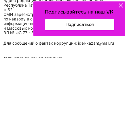
Адрес редакции: 420066, Российская Федерация,
Республика Татарстан, г. Казань, ул. Декабристов, д. 2, а/
я-52.
Подписывайтесь на наш VK
СМИ зарегистрировано Федеральной службой
по надзору в сфере связи,
информационных технологий
Подписаться
и массовых коммуникаций (Роскомнадзор)
ЭЛ № ФС 77 - 89431 от 14.05.2025
Для сообщений о фактах коррупции: idel-kazan@mail.ru
Антикоррупционная политика
АО «ТАТМЕДИА» использует «cookie»
для персонализации
сервисов и удобства пользователей сайтом. Использование
«cookie» можно отменить в настройках браузера.
Политика конфиденциальности
Телефон АО «ТАТМЕДИА»:
(843) 222 09 84
16+