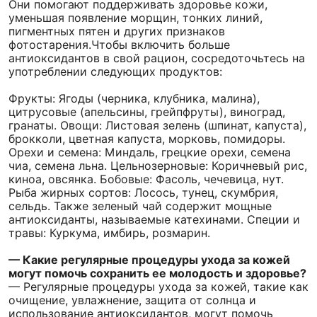
Они помогают поддерживать здоровье кожи,
уменьшая появление морщин, тонких линий,
пигментных пятен и других признаков
фотостарения.Чтобы включить больше
антиоксидантов в свой рацион, сосредоточьтесь на
употреблении следующих продуктов:
Фрукты: Ягоды (черника, клубника, малина),
цитрусовые (апельсины, грейпфруты), виноград,
гранаты. Овощи: Листовая зелень (шпинат, капуста),
брокколи, цветная капуста, морковь, помидоры.
Орехи и семена: Миндаль, грецкие орехи, семена
чиа, семена льна. Цельнозерновые: Коричневый рис,
киноа, овсянка. Бобовые: Фасоль, чечевица, нут.
Рыба жирных сортов: Лосось, тунец, скумбрия,
сельдь. Также зеленый чай содержит мощные
антиоксиданты, называемые катехинами. Специи и
травы: Куркума, имбирь, розмарин.
— Какие регулярные процедуры ухода за кожей
могут помочь сохранить ее молодость и здоровье?
— Регулярные процедуры ухода за кожей, такие как
очищение, увлажнение, защита от солнца и
использование антиоксидантов, могут помочь