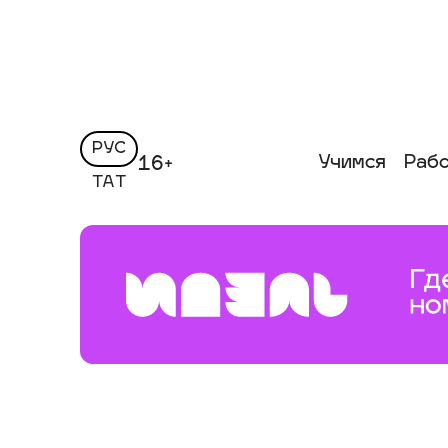
РУС
Учимся
Раб
16+
ТАТ