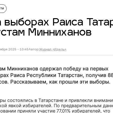
сти
 выборах Раиса Тата
стам Минниханов
ября 2025 - 10:45
Автор:
Журнал «Идель»
ам Минниханов одержал победу на первых
рах Раиса Республики Татарстан, получив 8
сов. Рассказываем, как прошли эти выборы.
ры состоялись в Татарстане и привлекли вниман
кой явкой избирателей. По предварительным данн
овании приняли участие 77,01% избирателей, что