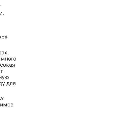
.
и.
все
рах,
 много
ысокая
ят
ьную
ду для
а:
лимов