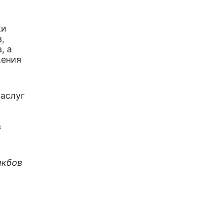
ки
,
, а
жения
заслуг
,
в
т
икбов