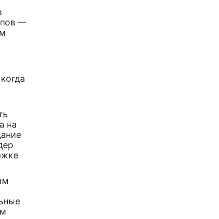
в
упов —
ым
м
 когда
ть
а на
дание
дер
ржке
ым
льные
ем