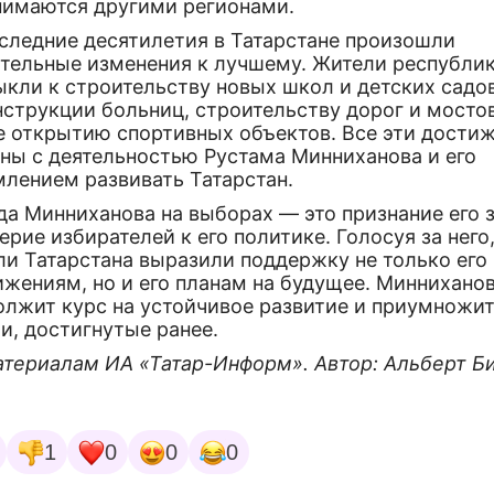
нимаются другими регионами.
оследние десятилетия в Татарстане произошли
ительные изменения к лучшему. Жители республи
кли к строительству новых школ и детских садов
струкции больниц, строительству дорог и мостов
е открытию спортивных объектов. Все эти дости
аны с деятельностью Рустама Минниханова и его
млением развивать Татарстан.
да Минниханова на выборах — это признание его 
ерие избирателей к его политике. Голосуя за него
ли Татарстана выразили поддержку не только его
ижениям, но и его планам на будущее. Миннихано
олжит курс на устойчивое развитие и приумножи
и, достигнутые ранее.
атериалам ИА «Татар-Информ». Автор: Альберт Б
1
0
0
0