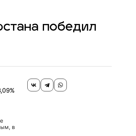
рстана победил
8,09%
ие
ым, в