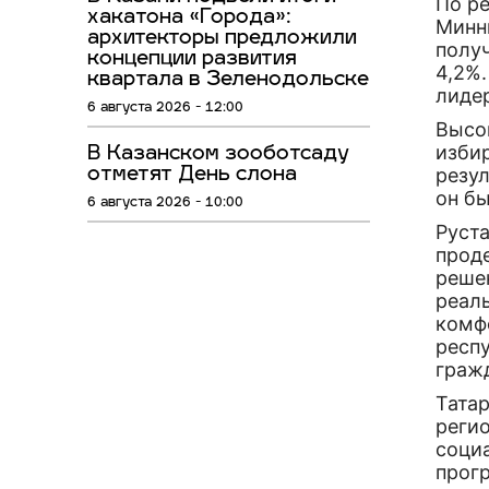
По р
хакатона «Города»:
Минн
архитекторы предложили
полу
концепции развития
4,2%
квартала в Зеленодольске
лиде
6 августа 2026 - 12:00
Высо
избир
В Казанском зооботсаду
резул
отметят День слона
он бы
6 августа 2026 - 10:00
Руст
прод
реше
реал
комф
респ
граж
Тата
реги
соци
прог