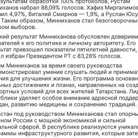
езультатам обработки 100% протоколов, Рустам
иханов набрал 88,09% голосов. Хафиз Миргалимо
чил 4,97%, Виталий Смирнов — 1,9%, а Руслан Юс
. Таким образом, Минниханов стал безоговорочн
ром выборов.
кий результат Минниханова обусловлен доверие
ателей к его политике и личному авторитету. Его
ьтат превзошел показатели пятилетней давности,
л избран Президентом РТ с 83,28% голосов.
ам Минниханов за время своего руководства
емонстрировал умение слушать людей и принима
ния для улучшения жизни. Его программа основан
ьных достижениях и планах, направленных на соз
ортных условий для всех жителей Татарстана. Ли
ублики уделяет особое внимание адресной подде
дан, развитию медицины и сохранению традиций.
рстан под руководством Минниханова стал опорн
оном России с мощной экономикой и сильной
альной сферой. В республике реализуются уника
раммы инфраструктурного развития, которые зат