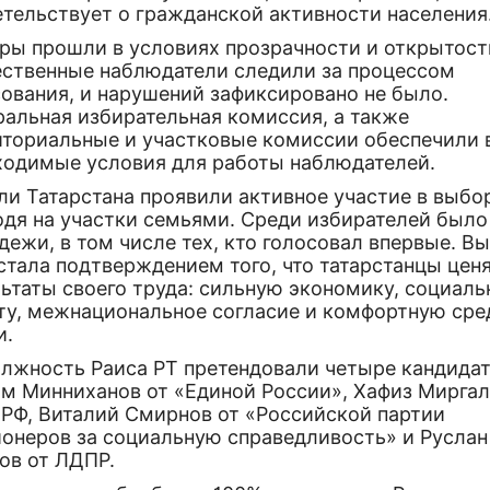
етельствует о гражданской активности населения
ры прошли в условиях прозрачности и открытост
ственные наблюдатели следили за процессом
сования, и нарушений зафиксировано не было.
ральная избирательная комиссия, а также
иториальные и участковые комиссии обеспечили 
ходимые условия для работы наблюдателей.
ли Татарстана проявили активное участие в выбо
одя на участки семьями. Среди избирателей было
ежи, в том числе тех, кто голосовал впервые. В
стала подтверждением того, что татарстанцы цен
льтаты своего труда: сильную экономику, социал
ту, межнациональное согласие и комфортную сре
и.
олжность Раиса РТ претендовали четыре кандидат
ам Минниханов от «Единой России», Хафиз Мирга
ПРФ, Виталий Смирнов от «Российской партии
ионеров за социальную справедливость» и Руслан
ов от ЛДПР.