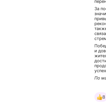
пере
За п
знач
привы
рекон
такж
связ
стре
Побе
и дов
жите
дост
прод
успех
По м
8