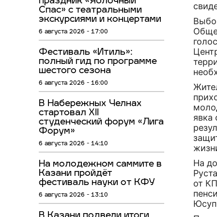
праздник «Яблочный
свид
Спас» с театральными
экскурсиями и концертами
Выбо
Обще
6 августа 2026 - 17:00
голо
Цент
Фестиваль «Итиль»:
терр
полный гид по программе
шестого сезона
необ
6 августа 2026 - 16:00
Жите
прих
В Набережных Челнах
молод
стартовал XII
явка 
студенческий форум «Лига
резу
Форум»
защи
6 августа 2026 - 14:10
жизн
На д
На молодежном саммите в
Руст
Казани пройдёт
фестиваль науки от КФУ
от К
пенс
6 августа 2026 - 13:10
Юсуп
В Казани подвели итоги