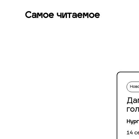
Самое читаемое
Нов
Да
го
Нург
14 с