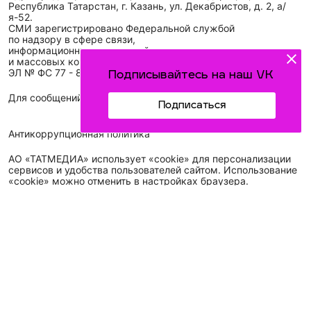
Республика Татарстан, г. Казань, ул. Декабристов, д. 2, а/
я-52.
СМИ зарегистрировано Федеральной службой
по надзору в сфере связи,
информационных технологий
и массовых коммуникаций (Роскомнадзор)
ЭЛ № ФС 77 - 89431 от 14.05.2025
Подписывайтесь на наш VK
Для сообщений о фактах коррупции: idel-kazan@mail.ru
Подписаться
Антикоррупционная политика
АО «ТАТМЕДИА» использует «cookie»
для персонализации
сервисов и удобства пользователей сайтом. Использование
«cookie» можно отменить в настройках браузера.
Политика конфиденциальности
Телефон АО «ТАТМЕДИА»:
(843) 222 09 84
16+