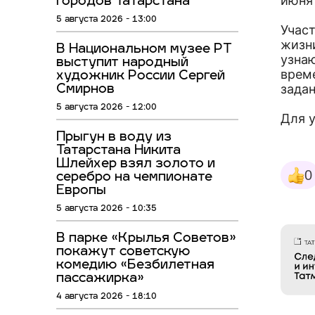
июня 
городов Татарстана
5 августа 2026 - 13:00
Учас
жизн
В Национальном музее РТ
узнаю
выступит народный
врем
художник России Сергей
задан
Смирнов
5 августа 2026 - 12:00
Для 
Прыгун в воду из
Татарстана Никита
Шлейхер взял золото и
0
серебро на чемпионате
Европы
5 августа 2026 - 10:35
В парке «Крылья Советов»
покажут советскую
комедию «Безбилетная
пассажирка»
4 августа 2026 - 18:10