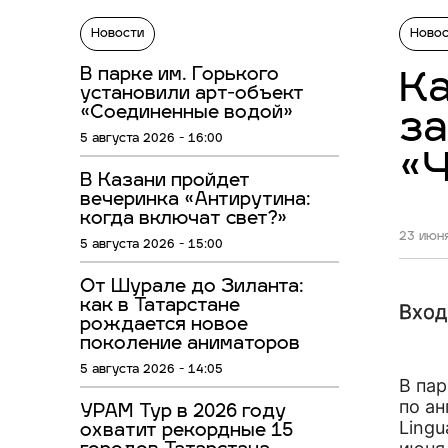
Новости
Ново
В парке им. Горького
Ка
установили арт-объект
«Соединенные водой»
за
5 августа 2026 - 16:00
«Ч
В Казани пройдет
вечеринка «Антирутина:
когда включат свет?»
23 июня
5 августа 2026 - 15:00
От Шурале до Зиланта:
как в Татарстане
Вход
рождается новое
поколение аниматоров
5 августа 2026 - 14:05
В па
по а
УРАМ Тур в 2026 году
Lingu
охватит рекордные 15