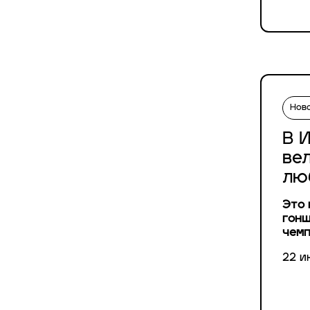
Нов
В 
ве
лю
Это 
гонщ
чем
22 и