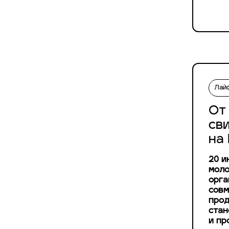
Лай
От
св
на
20 и
моло
орга
совм
прод
стан
и пр