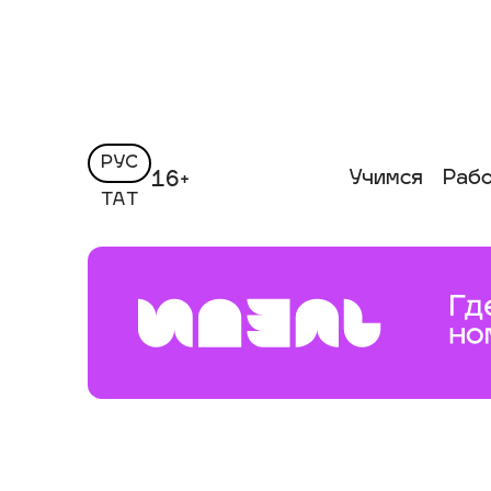
РУС
Учимся
Раб
16+
ТАТ