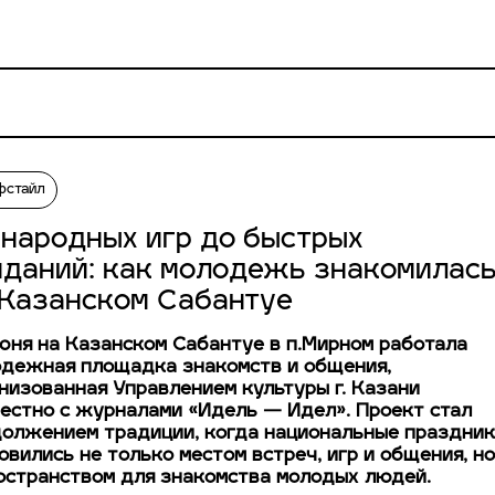
фстайл
 народных игр до быстрых
иданий: как молодежь знакомилас
 Казанском Сабантуе
юня на Казанском Сабантуе в п.Мирном работала
дежная площадка знакомств и общения,
низованная Управлением культуры г. Казани
естно с журналами «Идель — Идел». Проект стал
олжением традиции, когда национальные праздни
овились не только местом встреч, игр и общения, но
остранством для знакомства молодых людей.