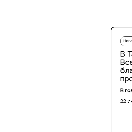
Нов
В 
Вс
бл
пр
В го
22 и