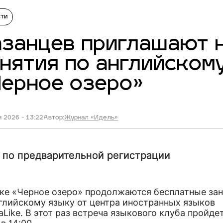
сти
занцев приглашают 
нятия по английском
ерное озеро»
 2026 - 13:22
Автор:
Журнал «Идель»
 по предварительной регистрации
рке «Черное озеро» продолжаются бесплатные за
нглийскому языку от центра иностранных языков
aLike. В этот раз встреча языкового клуба пройде