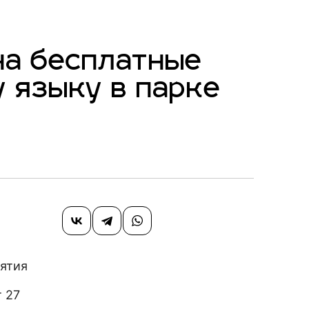
на бесплатные
у языку в парке
нятия
т 27