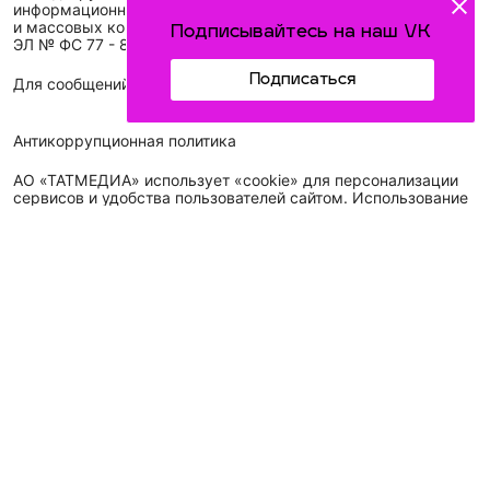
информационных технологий
и массовых коммуникаций (Роскомнадзор)
Подписывайтесь на наш VK
ЭЛ № ФС 77 - 89431 от 14.05.2025
Подписаться
Для сообщений о фактах коррупции: idel-kazan@mail.ru
Антикоррупционная политика
АО «ТАТМЕДИА» использует «cookie»
для персонализации
сервисов и удобства пользователей сайтом. Использование
«cookie» можно отменить в настройках браузера.
Политика конфиденциальности
Телефон АО «ТАТМЕДИА»:
(843) 222 09 84
16+