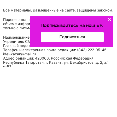
Все материалы, размещенные на сайте, защищены законом.
Перепечатка, воспроизведение и распространение в любом
объеме информации, размещенной на сайте, возможна
Подписывайтесь на наш VK
только с письменного согласия редакций СМИ.
Подписаться
Наименование сетевого издания: Идел-Идель
Учредитель СМИ: АО «ТАТМЕДИА»
Главный редактор: Галимова Рамзия Ризвановна
Телефон и электронная почта редакции: (843) 222-05-45,
idel-kazan@mail.ru
Адрес редакции: 420066, Российская Федерация,
Республика Татарстан, г. Казань, ул. Декабристов, д. 2, а/
я-52.
СМИ зарегистрировано Федеральной службой
по надзору в сфере связи,
информационных технологий
и массовых коммуникаций (Роскомнадзор)
ЭЛ № ФС 77 - 89431 от 14.05.2025
Для сообщений о фактах коррупции: idel-kazan@mail.ru
Антикоррупционная политика