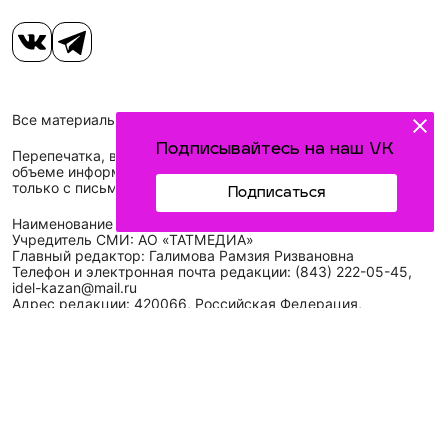
Все материалы, размещенные на сайте, защищены законом.
Подписывайтесь на наш VK
Перепечатка, воспроизведение и распространение в любом
объеме информации, размещенной на сайте, возможна
только с письменного согласия редакций СМИ.
Подписаться
Наименование сетевого издания: Идел-Идель
Учредитель СМИ: АО «ТАТМЕДИА»
Главный редактор: Галимова Рамзия Ризвановна
Телефон и электронная почта редакции: (843) 222-05-45,
idel-kazan@mail.ru
Адрес редакции: 420066, Российская Федерация,
Республика Татарстан, г. Казань, ул. Декабристов, д. 2, а/
я-52.
СМИ зарегистрировано Федеральной службой
по надзору в сфере связи,
информационных технологий
и массовых коммуникаций (Роскомнадзор)
ЭЛ № ФС 77 - 89431 от 14.05.2025