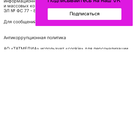
Подписывайтесь на наш VK
информационных технологий
и массовых коммуникаций (Роскомнадзор)
ЭЛ № ФС 77 - 89431 от 14.05.2025
Подписаться
Для сообщений о фактах коррупции: idel-kazan@mail.ru
Антикоррупционная политика
АО «ТАТМЕДИА» использует «cookie»
для персонализации
сервисов и удобства пользователей сайтом. Использование
«cookie» можно отменить в настройках браузера.
Политика конфиденциальности
Телефон АО «ТАТМЕДИА»:
(843) 222 09 84
16+