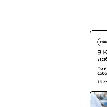
Нов
В 
до
По и
собр
19 с