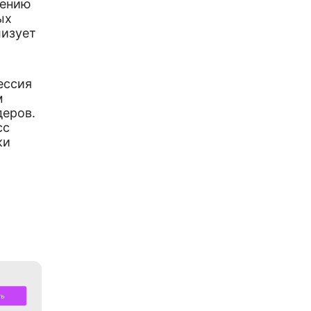
чению
ых
лизует
ессия
м
деров.
сс
ки