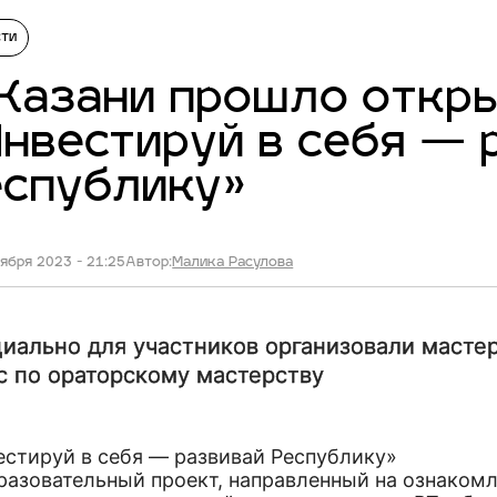
сти
Казани прошло откр
нвестируй в себя — 
еспублику»
ября 2023 - 21:25
Автор:
Малика Расулова
иально для участников организовали масте
с по ораторскому мастерству
естируй в себя — развивай Республику»
разовательный проект, направленный на ознаком