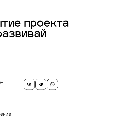
ытие проекта
развивай
р-
ление