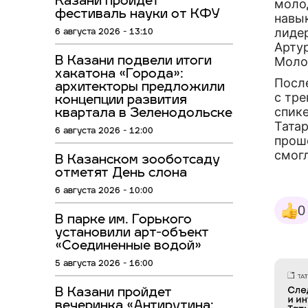
Казани пройдёт
моло
фестиваль науки от КФУ
навы
лиде
6 августа 2026 - 13:10
Арту
Моло
В Казани подвели итоги
хакатона «Города»:
Посл
архитекторы предложили
с тр
концепции развития
спик
квартала в Зеленодольске
Тата
6 августа 2026 - 12:00
проше
смог
В Казанском зооботсаду
отметят День слона
6 августа 2026 - 10:00
0
В парке им. Горького
установили арт-объект
«Соединенные водой»
5 августа 2026 - 16:00
В Казани пройдет
вечеринка «Антирутина: