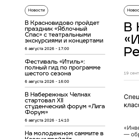
Новости
Ново
В Красновидово пройдет
В 
праздник «Яблочный
Спас» с театральными
«И
экскурсиями и концертами
Р
6 августа 2026 - 17:00
Фестиваль «Итиль»:
полный гид по программе
шестого сезона
19 сент
6 августа 2026 - 16:00
В Набережных Челнах
Спец
стартовал XII
клас
студенческий форум «Лига
Форум»
6 августа 2026 - 14:10
«Инв
На молодежном саммите в
— об