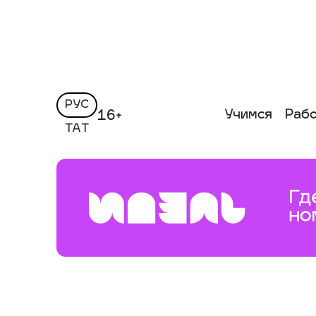
РУС
Учимся
Раб
16+
ТАТ