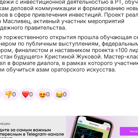
дежи с инвестиционной деятельностью в РТ, обу
кам деловой коммуникации и формированию нов
ров в сфере привлечения инвестиций. Проект реа
р Масливец, активный участник мероприятий
дежного правительства.
е торжественного открытия прошла обучающая с
енером по публичным выступлениям, федеральны
ером, финалистом и наставником проекта «100 ли
рстан будущего» Кристиной Жуковой. Мастер-кла
л в формате диалога, в рамках которого участни
ли обучиться азам ораторского искусства.
0
0
0
0