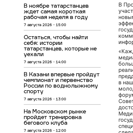
В Пр
В ноябре татарстанцев
учас
ждет самая короткая
новы
рабочая неделя в году
эффе
7 августа 2026 - 15:00
госу
комм
Остаться, чтобы найти
инфо
себя: истории
татарстанцев, которые не
«Каж
уехали
меди
7 августа 2026 - 14:00
боль
реали
В Казани впервые пройдут
пред
чемпионат и первенство
в на
России по воднолыжному
моло
спорту
фору
7 августа 2026 - 13:00
Сове
дост
На Московском рынке
Меди
пройдет тренировка
госу
бегового клуба
спец
7 августа 2026 - 12:00
сдел