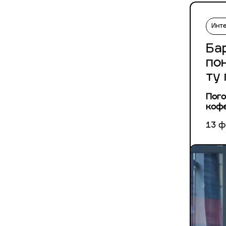
Инт
Ба
по
ту
Пого
кофе
13 ф