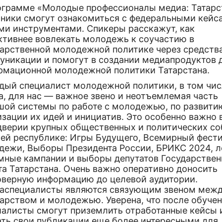
ограмме «Молодые профессионалы медиа: Татарс
тники смогут ознакомиться с федеральными кейс
ми инструментами. Спикеры расскажут, как
ктивнее вовлекать молодежь к соучастию в
дарственной молодежной политике через средств
уникации и помогут в создании медиапродуктов 
рмационной молодежной политики Татарстана.
дый специалист молодежной политики, в том чис
а, для нас — важное звено и неотъемлемая часть
шой системы по работе с молодежью, по развити
зации их идей и инициатив. Это особенно важно 
дверии крупных общественных и политических с
шей республике: Игры Будущего, Всемирный фест
дежи, Выборы Президента России, БРИКС 2024, л
мные кампании и выборы депутатов Государствен
та Татарстана. Очень важно оперативно доносить
оверную информацию до целевой аудитории.
аспециалисты являются связующим звеном меж
дарством и молодежью. Уверена, что после обуче
иалисты смогут приземлить отработанные кейсы 
ать свои публикации еще более интересными для