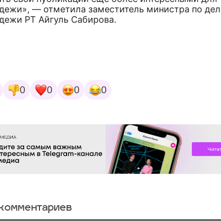
дежи», — отметила заместитель министра по де
дежи РТ Айгуль Сабирова.
0
0
0
0
комментариев