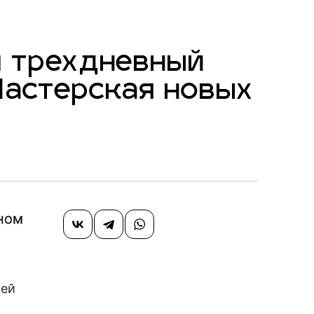
л трехдневный
Мастерская новых
ном
сей