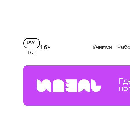
РУС
Учимся
Раб
16+
ТАТ