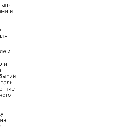
тан»
ами и
а
для
ле и
ю и
в
обытий
иваль
етние
ного
ду
ния
и