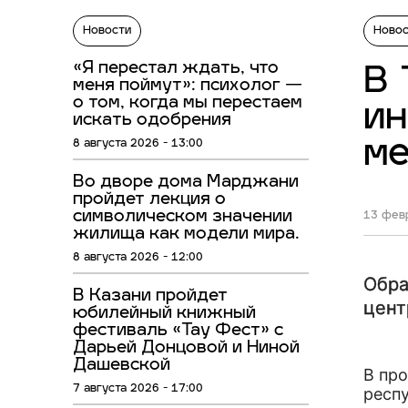
Новости
Ново
«Я перестал ждать, что
В 
меня поймут»: психолог —
о том, когда мы перестаем
ин
искать одобрения
м
8 августа 2026 - 13:00
Во дворе дома Марджани
пройдет лекция о
символическом значении
13 февр
жилища как модели мира.
8 августа 2026 - 12:00
Обра
В Казани пройдет
цент
юбилейный книжный
фестиваль «Тау Фест» с
Дарьей Донцовой и Ниной
Дашевской
В пр
7 августа 2026 - 17:00
респ