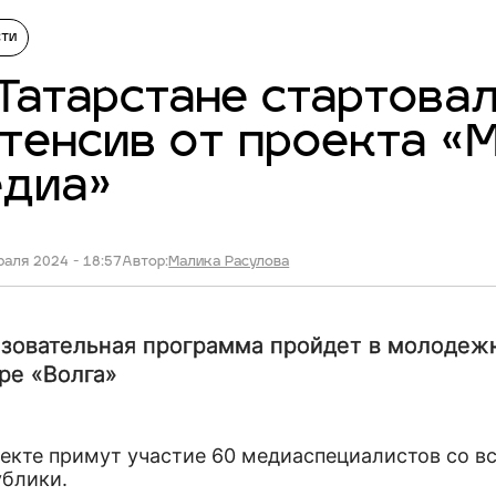
сти
Татарстане стартова
тенсив от проекта «
едиа»
аля 2024 - 18:57
Автор:
Малика Расулова
зовательная программа пройдет в молодеж
ре «Волга»
оекте примут участие 60 медиаспециалистов со в
ублики.