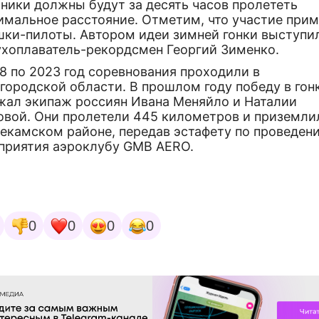
ники должны будут за десять часов пролететь
имальное расстояние. Отметим, что участие прим
шки-пилоты. Автором идеи зимней гонки выступи
ухоплаватель-рекордсмен Георгий Зименко.
8 по 2023 год соревнования проходили в
городской области. В прошлом году победу в гон
жал экипаж россиян Ивана Меняйло и Наталии
овой. Они пролетели 445 километров и приземли
екамском районе, передав эстафету по проведен
приятия аэроклубу GMB AERO.
0
0
0
0