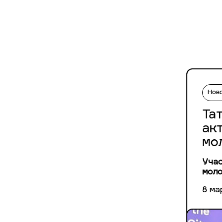
Нов
Та
ак
мо
Учас
мол
8 ма