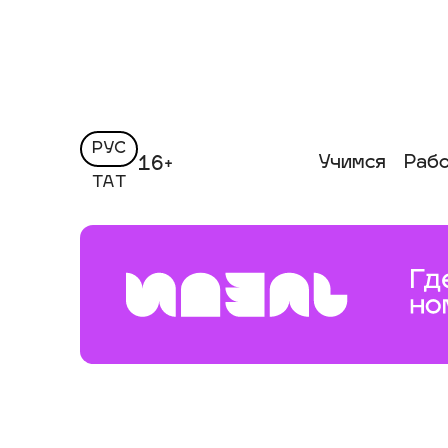
РУС
Учимся
Раб
16+
ТАТ