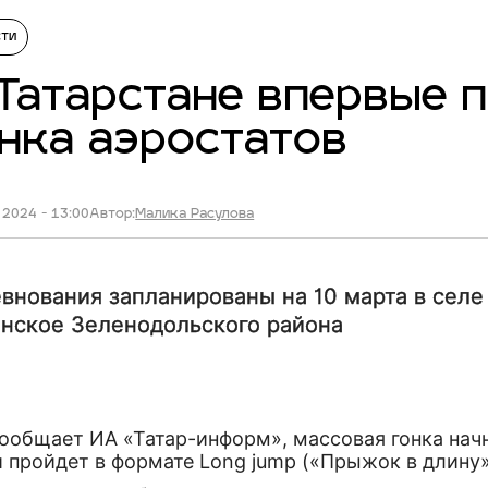
сти
Татарстане впервые 
нка аэростатов
 2024 - 13:00
Автор:
Малика Расулова
внования запланированы на 10 марта в селе
нское Зеленодольского района
ообщает ИА «Татар-информ», массовая гонка начн
и пройдет в формате Long jump («Прыжок в длину