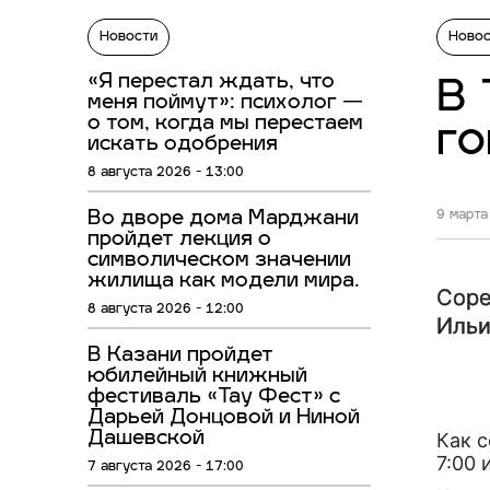
Новости
Ново
«Я перестал ждать, что
В 
меня поймут»: психолог —
о том, когда мы перестаем
го
искать одобрения
8 августа 2026 - 13:00
Во дворе дома Марджани
9 марта
пройдет лекция о
символическом значении
жилища как модели мира.
Соре
8 августа 2026 - 12:00
Ильи
В Казани пройдет
юбилейный книжный
фестиваль «Тау Фест» с
Дарьей Донцовой и Ниной
Дашевской
Как с
7:00 
7 августа 2026 - 17:00