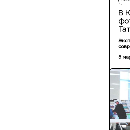
Нов
В 
фо
Та
Эксп
совр
8 ма